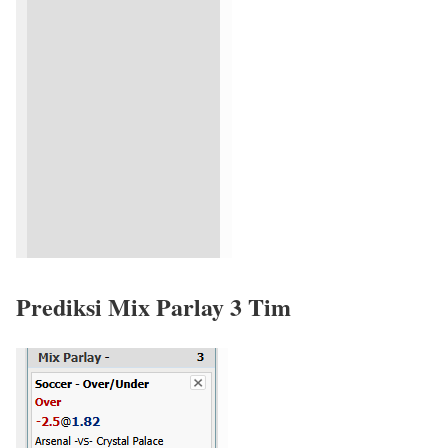
Prediksi Mix Parlay 3 Tim