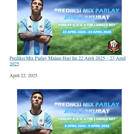
Prediksi Mix Parlay Malam Hari Ini 22 April 2025 – 23 April
2025
Tanggal
April 22, 2025