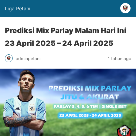
Liga Petani
Prediksi Mix Parlay Malam Hari Ini
23 April 2025 – 24 April 2025
adminpetani
1 tahun ago