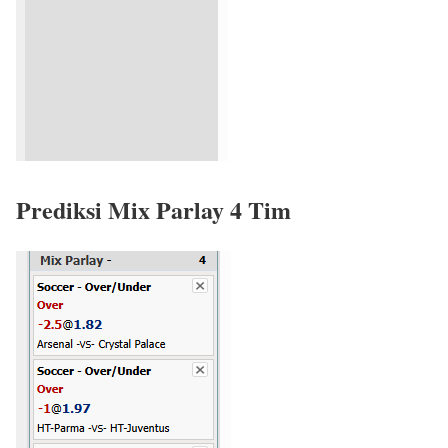
Prediksi Mix Parlay 4 Tim