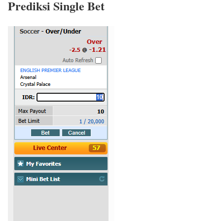
Prediksi Single Bet