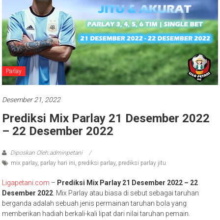
Parlay
Desember 21, 2022
Prediksi Mix Parlay 21 Desember 2022
– 22 Desember 2022
Diposkan Oleh:adminpetani
mix parlay
,
parlay hari ini
,
prediksi parlay
,
prediksi parlay jitu
Ligapetani.com
–
Prediksi Mix Parlay 21 Desember 2022 – 22
Desember 2022
. Mix Parlay atau biasa di sebut sebagai taruhan
berganda adalah sebuah jenis permainan taruhan bola yang
memberikan hadiah berkali-kali lipat dari nilai taruhan pemain.