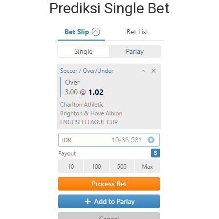
Prediksi Single Bet