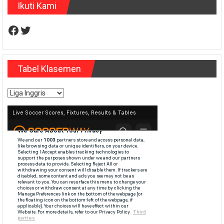
–
Ikuti Kami
18
Januari
Facebook
Twitter
2023
Tabel Klasemen