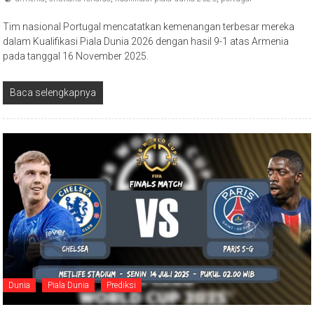
Tim nasional Portugal mencatatkan kemenangan terbesar mereka
dalam Kualifikasi Piala Dunia 2026 dengan hasil 9-1 atas Armenia
pada tanggal 16 November 2025.
Baca selengkapnya
Dunia
Piala Dunia
Prediksi