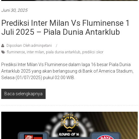
Juni 30, 2025
Prediksi Inter Milan Vs Fluminense 1
Juli 2025 – Piala Dunia Antarklub
Diposkan Oleh:adminpetani
fluminense
,
inter milan
,
piala dunia antarklub
,
prediksi skor
Prediksi Inter Milan Vs Fluminense dalam laga 16 besar Piala Dunia
Antarklub 2025 yang akan berlangsung di Bank of America Stadium,
Selasa (01/07/2025) pukul 02.00 WIB.
Baca selengkapnya