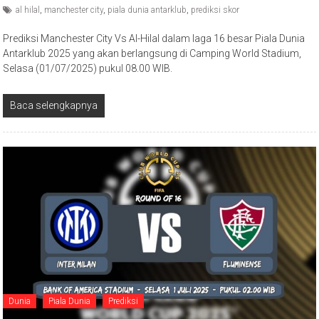
al hilal
,
manchester city
,
piala dunia antarklub
,
prediksi skor
Prediksi Manchester City Vs Al-Hilal dalam laga 16 besar Piala Dunia
Antarklub 2025 yang akan berlangsung di Camping World Stadium,
Selasa (01/07/2025) pukul 08.00 WIB.
Baca selengkapnya
Dunia
Piala Dunia
Prediksi