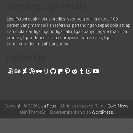
Tentang Liga Petani
Liga Petani
adalah situs prediksi skor bola paling akurat 100
persen yang memberikan referensi pertandingan sepak bola setiap
hari mulai dari liga inggris, liga italia, liga spanyol, liga jerman, liga
prancis, liga indonesia, liga champions, liga europa, liga
konferensi, dan masih banyak lagi.
Follow Us
500px
Behance
DeviantArt
Dribbble
Flickr
Goodreads
Github
Patreon
Pinterest
Reddit
Tumblr
Twitch
YouTube
Copyright © 2026
Liga Petani
. All rights reserved. Tema:
ColorNews
oleh ThemeGrill. Dipersembahkan oleh
WordPress
.