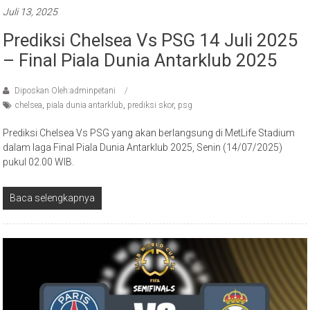
Juli 13, 2025
Prediksi Chelsea Vs PSG 14 Juli 2025
– Final Piala Dunia Antarklub 2025
Diposkan Oleh:adminpetani
chelsea
,
piala dunia antarklub
,
prediksi skor
,
psg
Prediksi Chelsea Vs PSG yang akan berlangsung di MetLife Stadium
dalam laga Final Piala Dunia Antarklub 2025, Senin (14/07/2025)
pukul 02.00 WIB.
Baca selengkapnya