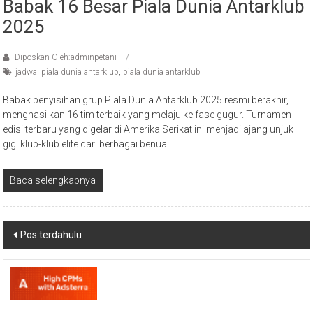
Babak 16 Besar Piala Dunia Antarklub
2025
Diposkan Oleh:adminpetani
jadwal piala dunia antarklub
,
piala dunia antarklub
Babak penyisihan grup Piala Dunia Antarklub 2025 resmi berakhir,
menghasilkan 16 tim terbaik yang melaju ke fase gugur. Turnamen
edisi terbaru yang digelar di Amerika Serikat ini menjadi ajang unjuk
gigi klub-klub elite dari berbagai benua.
Baca selengkapnya
Navigasi
Pos terdahulu
pos