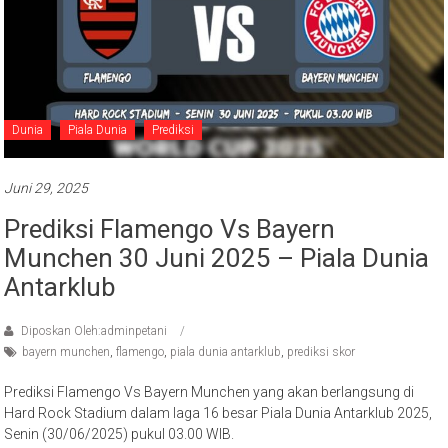
Dunia
Piala Dunia
Prediksi
Juni 29, 2025
Prediksi Flamengo Vs Bayern
Munchen 30 Juni 2025 – Piala Dunia
Antarklub
Diposkan Oleh:adminpetani
bayern munchen
,
flamengo
,
piala dunia antarklub
,
prediksi skor
Prediksi Flamengo Vs Bayern Munchen yang akan berlangsung di
Hard Rock Stadium dalam laga 16 besar Piala Dunia Antarklub 2025,
Senin (30/06/2025) pukul 03.00 WIB.