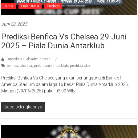
Dunia
Piala Dunia
Prediksi
Juni 28, 2025
Prediksi Benfica Vs Chelsea 29 Juni
2025 – Piala Dunia Antarklub
Diposkan Oleh:adminpetani
benfica
,
chelsea
,
piala dunia antarklub
,
prediksi skor
Prediksi Benfica Vs Chelsea yang akan berlangsung di Bank of
America Stadium dalam laga 16 besar Piala Dunia Antarklub 2025,
Minggu (29/06/2025) pukul 03.00 WIB.
Baca selengkapnya