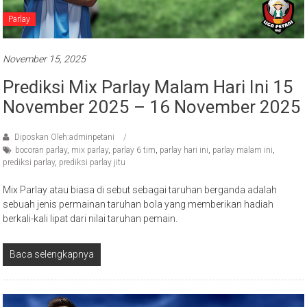
Parlay
November 15, 2025
Prediksi Mix Parlay Malam Hari Ini 15
November 2025 – 16 November 2025
Diposkan Oleh:adminpetani
bocoran parlay
,
mix parlay
,
parlay 6 tim
,
parlay hari ini
,
parlay malam ini
,
prediksi parlay
,
prediksi parlay jitu
Mix Parlay atau biasa di sebut sebagai taruhan berganda adalah
sebuah jenis permainan taruhan bola yang memberikan hadiah
berkali-kali lipat dari nilai taruhan pemain.
Baca selengkapnya