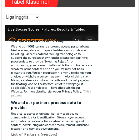
Tabel Klasemen