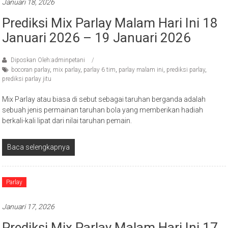
Januari 18, 2026
Prediksi Mix Parlay Malam Hari Ini 18
Januari 2026 – 19 Januari 2026
Diposkan Oleh:adminpetani
bocoran parlay
,
mix parlay
,
parlay 6 tim
,
parlay malam ini
,
prediksi parlay
,
prediksi parlay jitu
Mix Parlay atau biasa di sebut sebagai taruhan berganda adalah
sebuah jenis permainan taruhan bola yang memberikan hadiah
berkali-kali lipat dari nilai taruhan pemain.
Baca selengkapnya
Parlay
Januari 17, 2026
Prediksi Mix Parlay Malam Hari Ini 17