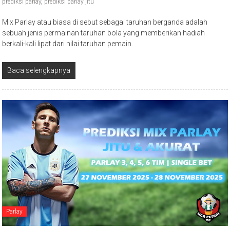
prediksi parlay
,
prediksi parlay jitu
Mix Parlay atau biasa di sebut sebagai taruhan berganda adalah
sebuah jenis permainan taruhan bola yang memberikan hadiah
berkali-kali lipat dari nilai taruhan pemain.
Baca selengkapnya
Parlay