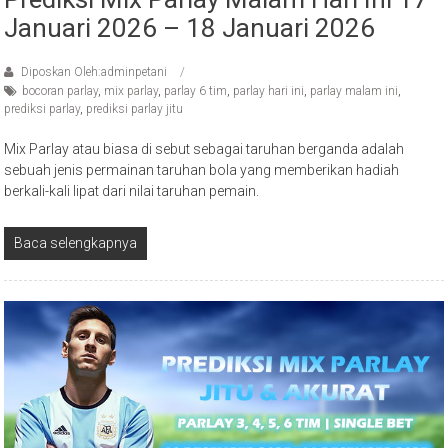
Januari 2026 – 18 Januari 2026
Diposkan Oleh:adminpetani
bocoran parlay
,
mix parlay
,
parlay 6 tim
,
parlay hari ini
,
parlay malam ini
,
prediksi parlay
,
prediksi parlay jitu
Mix Parlay atau biasa di sebut sebagai taruhan berganda adalah
sebuah jenis permainan taruhan bola yang memberikan hadiah
berkali-kali lipat dari nilai taruhan pemain.
Baca selengkapnya