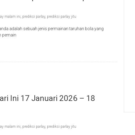
lay malam ini
,
prediksi parlay
,
prediksi parlay jitu
ganda adalah sebuah jenis permainan taruhan bola yang
an pemain
ari Ini 17 Januari 2026 – 18
lay malam ini
,
prediksi parlay
,
prediksi parlay jitu