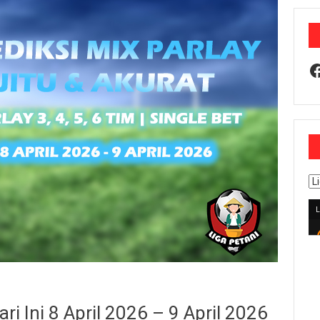
F
ri Ini 8 April 2026 – 9 April 2026