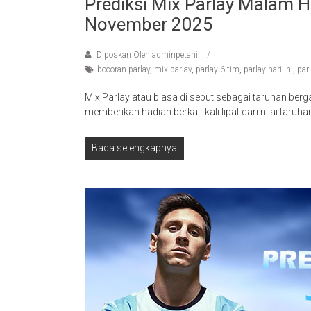
Prediksi Mix Parlay Malam H
November 2025
Diposkan Oleh:adminpetani
bocoran parlay
,
mix parlay
,
parlay 6 tim
,
parlay hari ini
,
par
Mix Parlay atau biasa di sebut sebagai taruhan ber
memberikan hadiah berkali-kali lipat dari nilai taruh
Baca selengkapnya