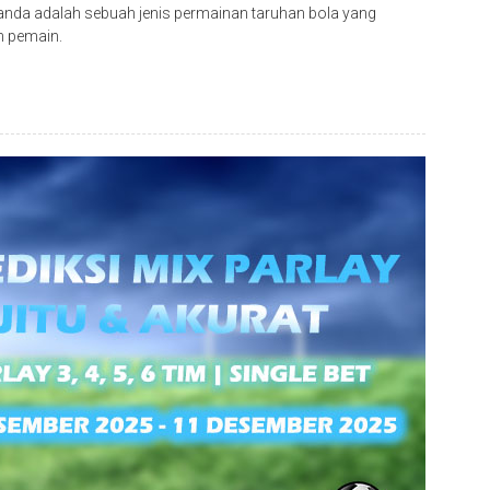
ganda adalah sebuah jenis permainan taruhan bola yang
an pemain.