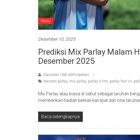
Parlay
Desember 10, 2025
Prediksi Mix Parlay Malam H
Desember 2025
Diposkan Oleh:adminpetani
bocoran parlay
,
mix parlay
,
parlay 6 tim
,
parlay hari ini
,
par
Mix Parlay atau biasa di sebut sebagai taruhan ber
memberikan hadiah berkali-kali lipat dari nilai taruh
Baca selengkapnya