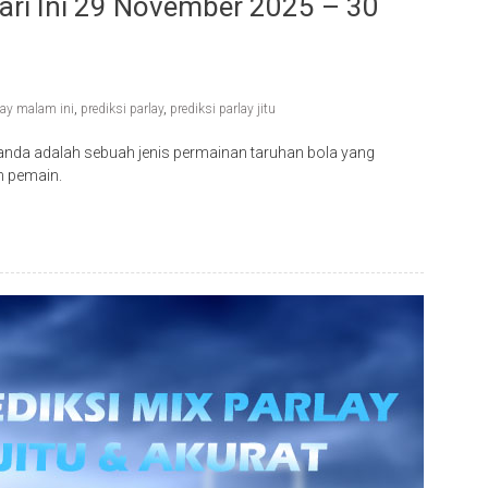
ari Ini 29 November 2025 – 30
lay malam ini
,
prediksi parlay
,
prediksi parlay jitu
ganda adalah sebuah jenis permainan taruhan bola yang
an pemain.