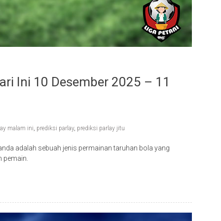
ari Ini 10 Desember 2025 – 11
lay malam ini
,
prediksi parlay
,
prediksi parlay jitu
ganda adalah sebuah jenis permainan taruhan bola yang
an pemain.