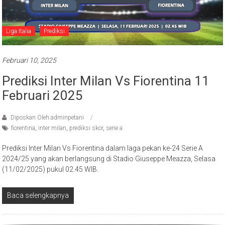
Liga Italia
Prediksi
Februari 10, 2025
Prediksi Inter Milan Vs Fiorentina 11
Februari 2025
Diposkan Oleh:adminpetani
fiorentina
,
inter milan
,
prediksi skor
,
serie a
Prediksi Inter Milan Vs Fiorentina dalam laga pekan ke-24 Serie A
2024/25 yang akan berlangsung di Stadio Giuseppe Meazza, Selasa
(11/02/2025) pukul 02.45 WIB.
Baca selengkapnya