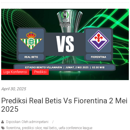
Liga Konferensi
Prediksi
April 30, 2025
Prediksi Real Betis Vs Fiorentina 2 Mei
2025
Diposkan Oleh:adminpetani
fiorentina
,
prediksi skor
,
real betis
,
uefa conference league