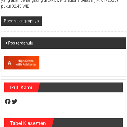
yang akan berlangsung di U-Power Stadium, Selasa (14/01/2025)
pukul 02.45 WIB.
Baca selengkapnya
Navigasi
Pos terdahulu
pos
Ikuti Kami
Facebook
Twitter
Tabel Klasemen