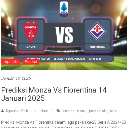
Liga Italia
Prediksi
Januari 13, 2025
Prediksi Monza Vs Fiorentina 14
Januari 2025
Diposkan Oleh:adminpetani
fiorentina
,
monza
,
prediksi skor
,
serie a
Prediksi Monza Vs Fiorentina dalam laga pekan ke-20 Serie A 2024/25