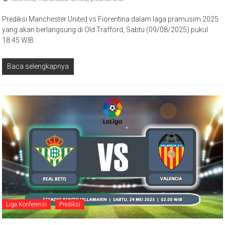
Prediksi Manchester United vs Fiorentina dalam laga pramusim 2025
yang akan berlangsung di Old Trafford, Sabtu (09/08/2025) pukul
18.45 WIB.
Baca selengkapnya
Liga Konferensi
Prediksi