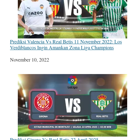
Prediksi Valencia Vs Real Betis 11 November 2022: Los
Verdiblancos Ingin Amankan Zona Liga Champions
Tanggal
November 10, 2022
Prediksi Girona Vs Real Betis 22 April 2025