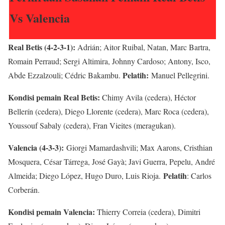
Vs Valencia
Real Betis (4-2-3-1):
Adrián; Aitor Ruibal, Natan, Marc Bartra,
Romain Perraud; Sergi Altimira, Johnny Cardoso; Antony, Isco,
Pelatih:
Abde Ezzalzouli; Cédric Bakambu.
Manuel Pellegrini.
Kondisi pemain Real Betis:
Chimy Avila (cedera), Héctor
Bellerín (cedera), Diego Llorente (cedera), Marc Roca (cedera),
Youssouf Sabaly (cedera), Fran Vieites (meragukan).
Valencia (4-3-3):
Giorgi Mamardashvili; Max Aarons, Cristhian
Mosquera, César Tárrega, José Gayà; Javi Guerra, Pepelu, André
Pelatih
Almeida; Diego López, Hugo Duro, Luis Rioja.
: Carlos
Corberán.
Kondisi pemain Valencia:
Thierry Correia (cedera), Dimitri