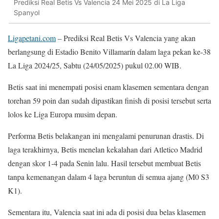
Prediksi Real Betis Vs Valencia 24 Mei 2025 di La Liga
Spanyol
Ligapetani.com
– Prediksi Real Betis Vs Valencia yang akan
berlangsung di Estadio Benito Villamarín dalam laga pekan ke-38
La Liga 2024/25, Sabtu (24/05/2025) pukul 02.00 WIB.
Betis saat ini menempati posisi enam klasemen sementara dengan
torehan 59 poin dan sudah dipastikan finish di posisi tersebut serta
lolos ke Liga Europa musim depan.
Performa Betis belakangan ini mengalami penurunan drastis. Di
laga terakhirnya, Betis menelan kekalahan dari Atletico Madrid
dengan skor 1-4 pada Senin lalu. Hasil tersebut membuat Betis
tanpa kemenangan dalam 4 laga beruntun di semua ajang (M0 S3
K1).
Sementara itu, Valencia saat ini ada di posisi dua belas klasemen