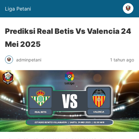
Liga Petani
Prediksi Real Betis Vs Valencia 24
Mei 2025
adminpetani
1 tahun ago