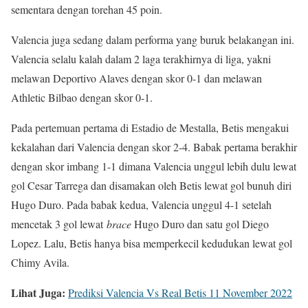
sementara dengan torehan 45 poin.
Valencia juga sedang dalam performa yang buruk belakangan ini.
Valencia selalu kalah dalam 2 laga terakhirnya di liga, yakni
melawan Deportivo Alaves dengan skor 0-1 dan melawan
Athletic Bilbao dengan skor 0-1.
Pada pertemuan pertama di Estadio de Mestalla, Betis mengakui
kekalahan dari Valencia dengan skor 2-4. Babak pertama berakhir
dengan skor imbang 1-1 dimana Valencia unggul lebih dulu lewat
gol Cesar Tarrega dan disamakan oleh Betis lewat gol bunuh diri
Hugo Duro. Pada babak kedua, Valencia unggul 4-1 setelah
mencetak 3 gol lewat
brace
Hugo Duro dan satu gol Diego
Lopez. Lalu, Betis hanya bisa memperkecil kedudukan lewat gol
Chimy Avila.
Lihat Juga:
Prediksi Valencia Vs Real Betis 11 November 2022