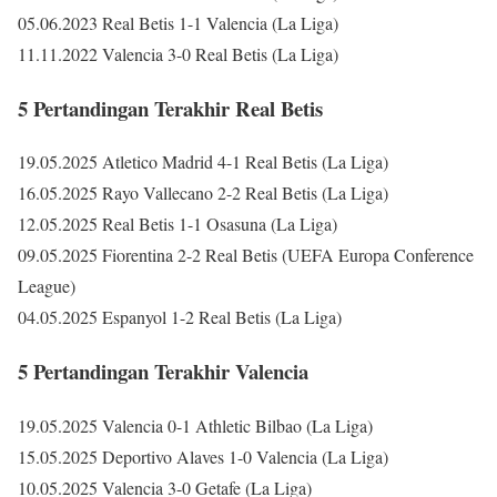
05.06.2023 Real Betis 1-1 Valencia (La Liga)
11.11.2022 Valencia 3-0 Real Betis (La Liga)
5 Pertandingan Terakhir Real Betis
19.05.2025 Atletico Madrid 4-1 Real Betis (La Liga)
16.05.2025 Rayo Vallecano 2-2 Real Betis (La Liga)
12.05.2025 Real Betis 1-1 Osasuna (La Liga)
09.05.2025 Fiorentina 2-2 Real Betis (UEFA Europa Conference
League)
04.05.2025 Espanyol 1-2 Real Betis (La Liga)
5 Pertandingan Terakhir Valencia
19.05.2025 Valencia 0-1 Athletic Bilbao (La Liga)
15.05.2025 Deportivo Alaves 1-0 Valencia (La Liga)
10.05.2025 Valencia 3-0 Getafe (La Liga)