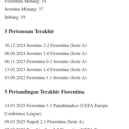
Fiorentina Menang: 10
Juventus Menang: 37
Imbang: 19
5 Pertemuan Terakhir
30.12.2024 Juventus 2-2 Fiorentina (Serie A)
08.04.2024 Juventus 1-0 Fiorentina (Serie A)
06.11.2023 Fiorentina 0-1 Juventus (Serie A)
13.02.2023 Juventus 1-0 Fiorentina (Serie A)
03.09.2022 Fiorentina 1-1 Juventus (Serie A)
5 Pertandingan Terakhir Fiorentina
14.03.2025 Fiorentina 3-1 Panathinaikos (UEFA Europa
Conference League)
09.03.2025 Napoli 2-1 Fiorentina (Serie A)