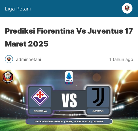
Liga Petani
Prediksi Fiorentina Vs Juventus 17
Maret 2025
adminpetani
1 tahun ago