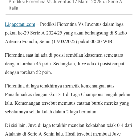
Prediksi Fiorentina Vs Juventus 17 Maret 2025 di Serie A
Italia
Ligapetani.com
– Prediksi Fiorentina Vs Juventus dalam laga
pekan ke-29 Serie A 2024/25 yang akan berlangsung di Stadio
Artemio Franchi, Senin (17/03/2025) pukul 00.00 WIB.
Fiorentina saat ini ada di posisi sembilan klasemen sementara
dengan torehan 45 poin. Sedangkan, Juve ada di posisi empat
dengan torehan 52 poin.
Fiorentina di laga terakhirnya memetik kemenangan atas
Panathinaikos dengan skor 3-1 di Liga Champions tengah pekan
lalu. Kemenangan tersebut memutus catatan buruk mereka yang
sebelumnya selalu kalah dalam 2 laga beruntun.
Di sisi lain, Juve di laga terakhir menelan kekalahan telak 0-4 dari
Atalanta di Serie A Senin lalu. Hasil tersebut membuat Juve