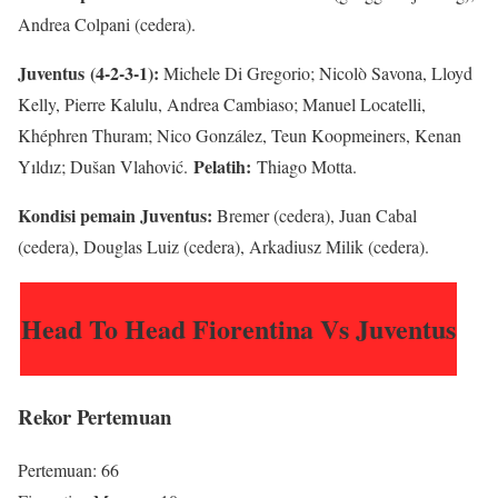
Andrea Colpani
(cedera)
.
Juventus (4-2-3-1):
Michele Di Gregorio; Nicolò Savona, Lloyd
Kelly, Pierre Kalulu, Andrea Cambiaso; Manuel Locatelli,
Khéphren Thuram; Nico González, Teun Koopmeiners, Kenan
Pelatih:
Yıldız; Dušan Vlahović.
Thiago Motta.
Kondisi pemain Juventus:
Bremer (cedera), Juan Cabal
(cedera), Douglas Luiz (cedera), Arkadiusz Milik (cedera).
Head To Head Fiorentina Vs Juventus
Rekor Pertemuan
Pertemuan: 66