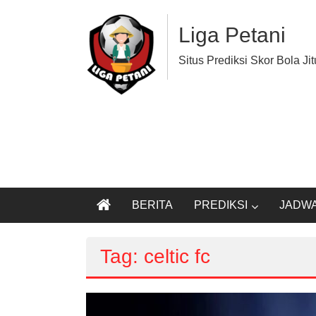
Lompat
ke
Liga Petani
konten
Situs Prediksi Skor Bola Jit
BERITA
PREDIKSI
JADW
Tag: celtic fc