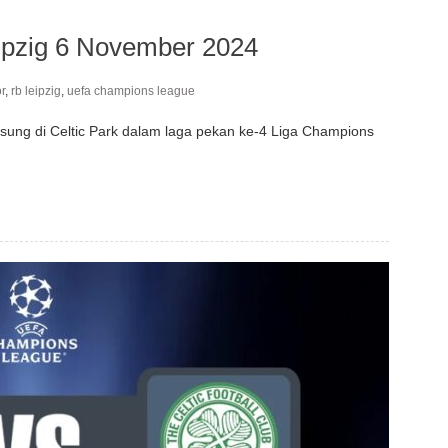
eipzig 6 November 2024
r
,
rb leipzig
,
uefa champions league
gsung di Celtic Park dalam laga pekan ke-4 Liga Champions