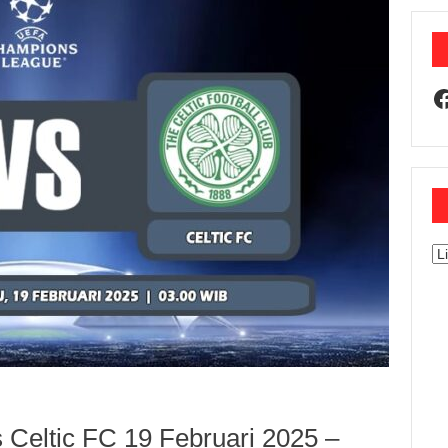
F
 Celtic FC 19 Februari 2025 –