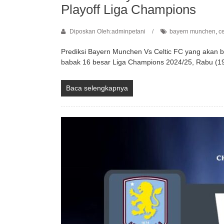
Playoff Liga Champions
Diposkan Oleh:adminpetani
bayern munchen
,
ce
Prediksi Bayern Munchen Vs Celtic FC yang akan be
babak 16 besar Liga Champions 2024/25, Rabu (19
Baca selengkapnya