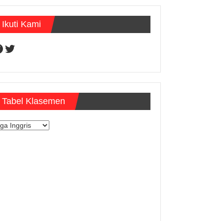
Ikuti Kami
acebook
Twitter
Tabel Klasemen