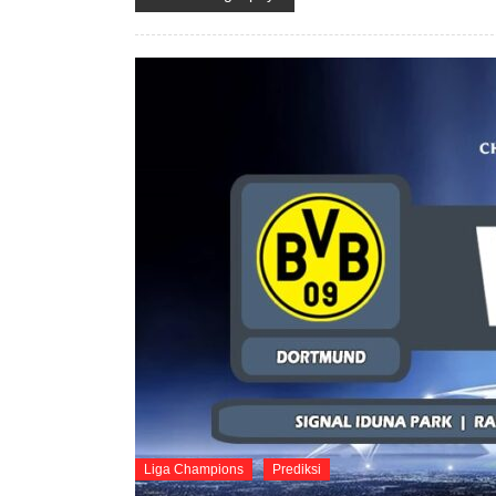
Liga Champions
Prediksi