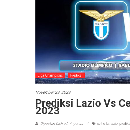
Liga Champions
Prediksi
November 28, 2023
Prediksi Lazio Vs C
2023
Diposkan Oleh:adminpetani
celtic fc
,
lazio
,
prediks