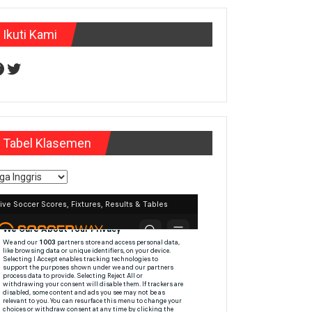
Ikuti Kami
acebook
Twitter
Tabel Klasemen