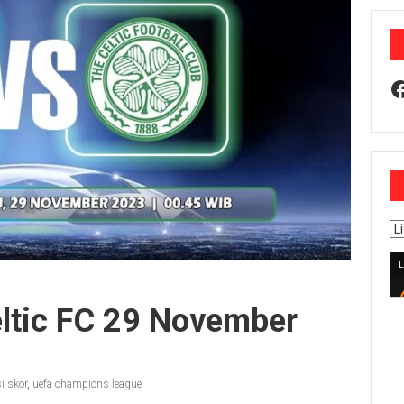
F
eltic FC 29 November
i skor
,
uefa champions league