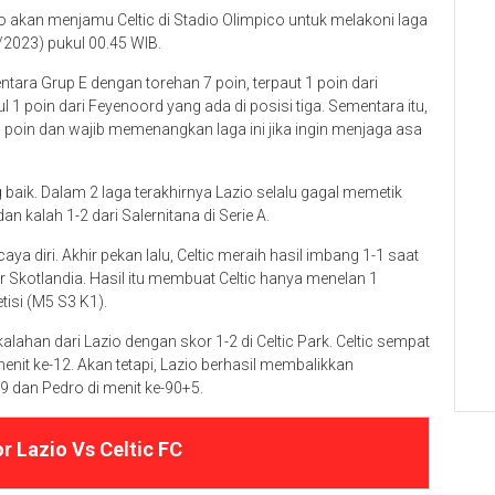
io akan menjamu Celtic di Stadio Olimpico untuk melakoni laga
/2023) pukul 00.45 WIB.
tara Grup E dengan torehan 7 poin, terpaut 1 poin dari
 1 poin dari Feyenoord yang ada di posisi tiga. Sementara itu,
1 poin dan wajib memenangkan laga ini jika ingin menjaga asa
baik. Dalam 2 laga terakhirnya Lazio selalu gagal memetik
kalah 1-2 dari Salernitana di Serie A.
caya diri. Akhir pekan lalu, Celtic meraih hasil imbang 1-1 saat
 Skotlandia. Hasil itu membuat Celtic hanya menelan 1
tisi (M5 S3 K1).
ahan dari Lazio dengan skor 1-2 di Celtic Park. Celtic sempat
enit ke-12. Akan tetapi, Lazio berhasil membalikkan
9 dan Pedro di menit ke-90+5.
r Lazio Vs Celtic FC