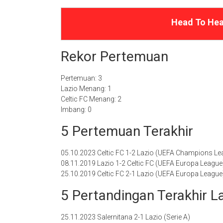
Head To Hea
Rekor Pertemuan
Pertemuan: 3
Lazio Menang: 1
Celtic FC Menang: 2
Imbang: 0
5 Pertemuan Terakhir
05.10.2023 Celtic FC 1-2 Lazio (UEFA Champions Le
08.11.2019 Lazio 1-2 Celtic FC (UEFA Europa League
25.10.2019 Celtic FC 2-1 Lazio (UEFA Europa League
5 Pertandingan Terakhir L
25.11.2023 Salernitana 2-1 Lazio (Serie A)