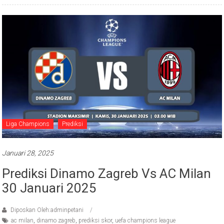
Liga Champions
Prediksi
Januari 28, 2025
Prediksi Dinamo Zagreb Vs AC Milan
30 Januari 2025
Diposkan Oleh:adminpetani
ac milan
,
dinamo zagreb
,
prediksi skor
,
uefa champions league