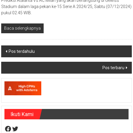
Prediksi Atalanta Vs AC Milan yang akan berlangsung di Gewiss
Stadium dalam laga pekan ke-15 Serie A 2024/25, Sabtu (07/12/2024)
pukul 02.45 WIB.
Baca selengkapnya
Navigasi
Pos terdahulu
pos
Pos terbaru
Ikuti Kami
Facebook
Twitter