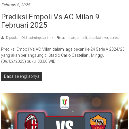
Februari 8, 2025
Prediksi Empoli Vs AC Milan 9
Februari 2025
Diposkan Oleh:adminpetani
ac milan
,
empoli
,
prediksi skor
,
serie a
Prediksi Empoli Vs AC Milan dalam laga pekan ke-24 Serie A 2024/25
yang akan berlangsung di Stadio Carlo Castellani, Minggu
(09/02/2025) pukul 00.00 WIB.
Baca selengkapnya