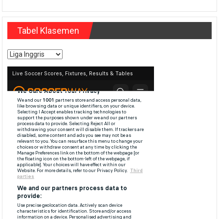
Tabel Klasemen