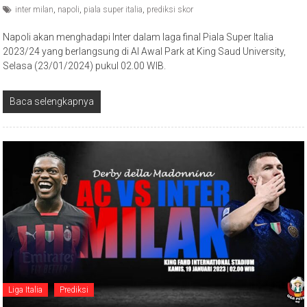
inter milan
,
napoli
,
piala super italia
,
prediksi skor
Napoli akan menghadapi Inter dalam laga final Piala Super Italia
2023/24 yang berlangsung di Al Awal Park at King Saud University,
Selasa (23/01/2024) pukul 02.00 WIB.
Baca selengkapnya
Liga Italia
Prediksi