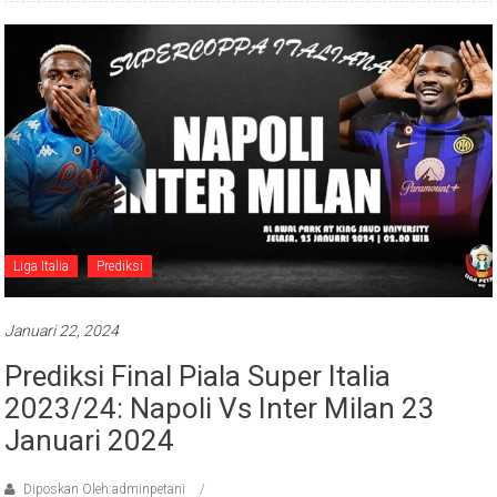
Liga Italia
Prediksi
Januari 22, 2024
Prediksi Final Piala Super Italia
2023/24: Napoli Vs Inter Milan 23
Januari 2024
Diposkan Oleh:adminpetani