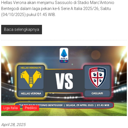
Hellas Verona akan menjamu Sassuolo di Stadio Marc’Antonio
Bentegodi dalam laga pekan ke-6 Serie A Italia 2025/26, Sabtu
(04/10/2025) pukul 01.45 WIB.
Baca selengkapnya
Liga Italia
Prediksi
April 28, 2025