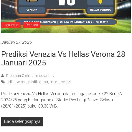
Liga Italia
Prediksi
Januari 27, 2025
Prediksi Venezia Vs Hellas Verona 28
Januari 2025
Diposkan Oleh:adminpetani
hellas verona
,
prediksi skor
,
serie a
,
venezia
Prediksi Venezia Vs Hellas Verona dalam laga pekan ke-22 Serie A
2024/25 yang berlangsung di Stadio Pier Luigi Penzo, Selasa
(28/01/2025) pukul 00.30 WIB.
Baca selengkapnya