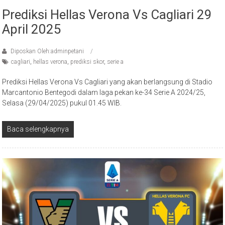
Prediksi Hellas Verona Vs Cagliari 29
April 2025
Diposkan Oleh:adminpetani
cagliari
,
hellas verona
,
prediksi skor
,
serie a
Prediksi Hellas Verona Vs Cagliari yang akan berlangsung di Stadio
Marcantonio Bentegodi dalam laga pekan ke-34 Serie A 2024/25,
Selasa (29/04/2025) pukul 01.45 WIB.
Baca selengkapnya