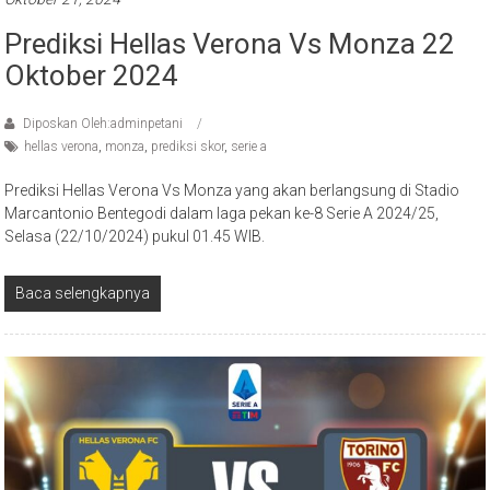
Prediksi Hellas Verona Vs Monza 22
Oktober 2024
Diposkan Oleh:adminpetani
hellas verona
,
monza
,
prediksi skor
,
serie a
Prediksi Hellas Verona Vs Monza yang akan berlangsung di Stadio
Marcantonio Bentegodi dalam laga pekan ke-8 Serie A 2024/25,
Selasa (22/10/2024) pukul 01.45 WIB.
Baca selengkapnya