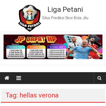
Lompat
ke
Liga Petani
konten
Situs Prediksi Skor Bola Jitu
Tag: hellas verona