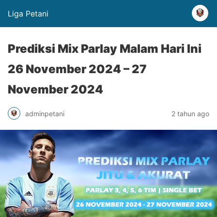
Liga Petani
Prediksi Mix Parlay Malam Hari Ini
26 November 2024 – 27
November 2024
adminpetani
2 tahun ago