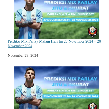
Prediksi Mix Parlay Malam Hari Ini 27 November 2024 – 28
November 2024
Tanggal
November 27, 2024