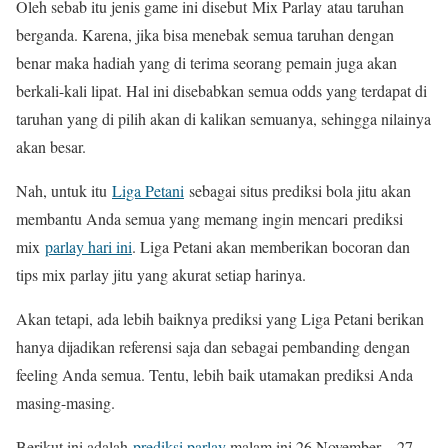
Oleh sebab itu jenis game ini disebut Mix Parlay atau taruhan
berganda. Karena, jika bisa menebak semua taruhan dengan
benar maka hadiah yang di terima seorang pemain juga akan
berkali-kali lipat. Hal ini disebabkan semua odds yang terdapat di
taruhan yang di pilih akan di kalikan semuanya, sehingga nilainya
akan besar.
Nah, untuk itu
Liga Petani
sebagai situs prediksi bola jitu akan
membantu Anda semua yang memang ingin mencari prediksi
mix
parlay hari ini
. Liga Petani akan memberikan bocoran dan
tips mix parlay jitu yang akurat setiap harinya.
Akan tetapi, ada lebih baiknya prediksi yang Liga Petani berikan
hanya dijadikan referensi saja dan sebagai pembanding dengan
feeling Anda semua. Tentu, lebih baik utamakan prediksi Anda
masing-masing.
Berikut ini adalah
prediksi parlay
malam ini 26 November – 27