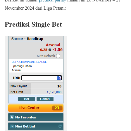
November 2024 dari Liga Petani:
Prediksi Single Bet