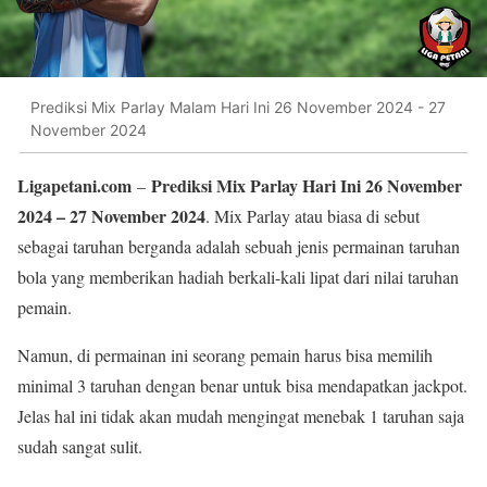
Prediksi Mix Parlay Malam Hari Ini 26 November 2024 - 27
November 2024
Ligapetani.com
Prediksi Mix Parlay Hari Ini 26 November
–
2024 – 27 November 2024
. Mix Parlay atau biasa di sebut
sebagai taruhan berganda adalah sebuah jenis permainan taruhan
bola yang memberikan hadiah berkali-kali lipat dari nilai taruhan
pemain.
Namun, di permainan ini seorang pemain harus bisa memilih
minimal 3 taruhan dengan benar untuk bisa mendapatkan jackpot.
Jelas hal ini tidak akan mudah mengingat menebak 1 taruhan saja
sudah sangat sulit.