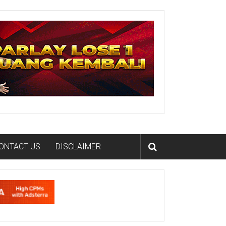
ONTACT US
DISCLAIMER