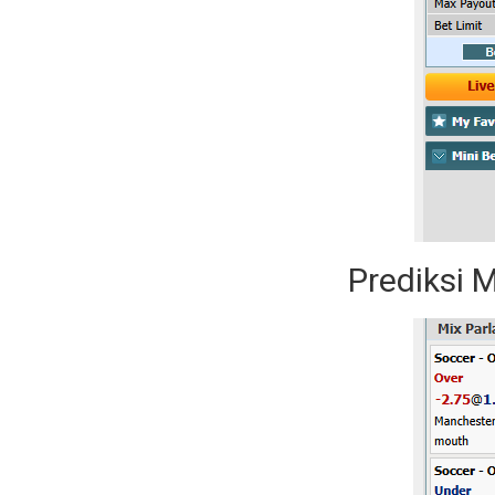
Prediksi M