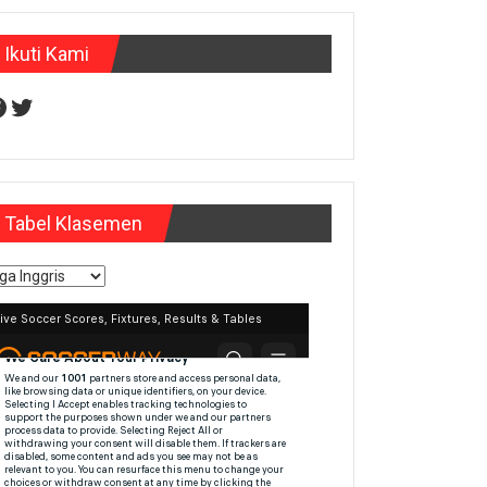
Ikuti Kami
acebook
Twitter
Tabel Klasemen