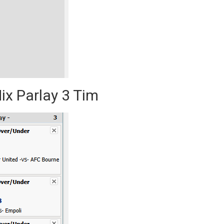
ix Parlay 3 Tim