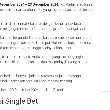
22 Desember 2024 – 23 Desember 2024
. Mix Parlay atau biasa
enis permainan taruhan bola yang memberikan hadiah berkali-
 memilih minimal 3 taruhan dengan benar untuk bisa
h mengingat menebak 1 taruhan saja sudah sangat sulit.
au taruhan berganda. Karena, jika bisa menebak semua taruhan
main juga akan berkali-kali lipat. Hal ini disebabkan semua
kalikan semuanya, sehingga nilainya akan besar.
la jitu akan membantu Anda semua yang memang ingin
n memberikan bocoran dan tips mix parlay jitu yang akurat
ani berikan hanya dijadikan referensi saja dan sebagai
ih baik utamakan prediksi Anda masing-masing.
ber – 23 Desember 2024 dari Liga Petani:
i Single Bet