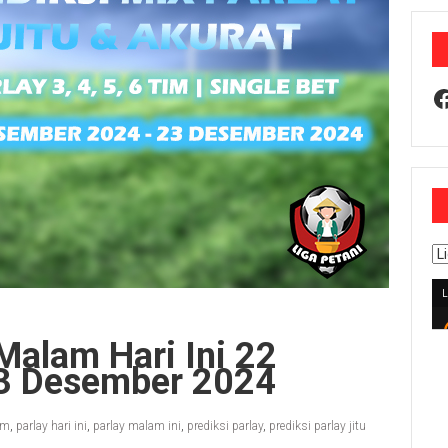
F
Malam Hari Ini 22
3 Desember 2024
im
,
parlay hari ini
,
parlay malam ini
,
prediksi parlay
,
prediksi parlay jitu