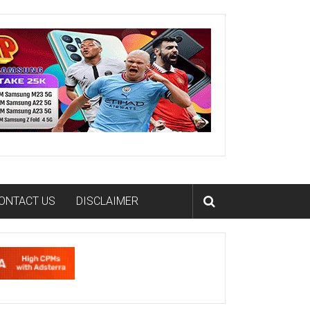
ONTACT US
DISCLAIMER