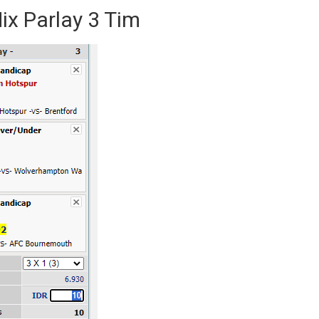
ix Parlay 3 Tim