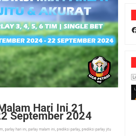
F
Malam Hari Ini 21
22 September 2024
im
,
parlay hari ini
,
parlay malam ini
,
prediksi parlay
,
prediksi parlay jitu