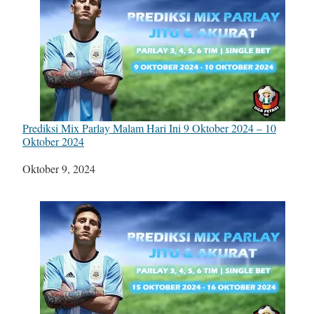
Prediksi Mix Parlay Malam Hari Ini 9 Oktober 2024 – 10
Oktober 2024
Tanggal
Oktober 9, 2024