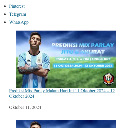
Pinterest
Telegram
WhatsApp
Prediksi Mix Parlay Malam Hari Ini 11 Oktober 2024 – 12
Oktober 2024
Tanggal
Oktober 11, 2024