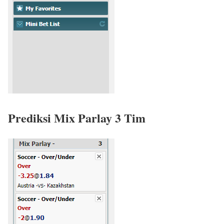
Prediksi Mix Parlay 3 Tim