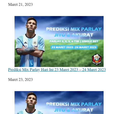
Tanggal
Maret 21, 2023
Prediksi Mix Parlay Hari Ini 23 Maret 2023 – 24 Maret 2023
Tanggal
Maret 23, 2023