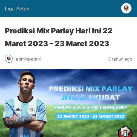
Liga Petani
Prediksi Mix Parlay Hari Ini 22
Maret 2023 – 23 Maret 2023
adminpetani
3 tahun ago