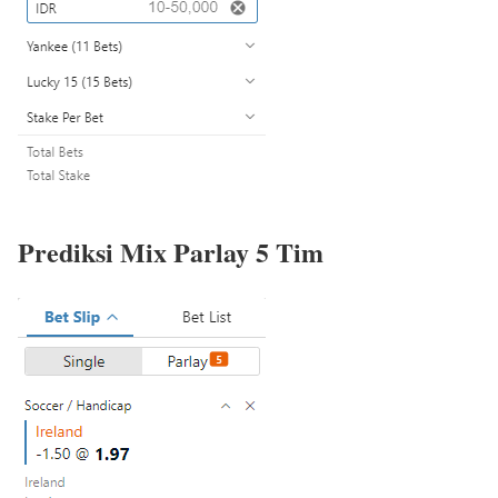
Prediksi Mix Parlay 5 Tim