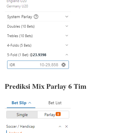
Prediksi Mix Parlay 6 Tim