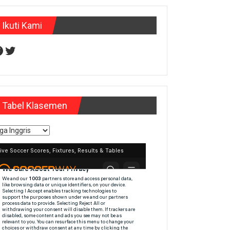
Ikuti Kami
acebook
Twitter
Tabel Klasemen