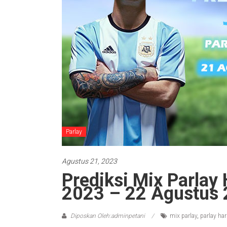
Parlay
Agustus 21, 2023
Prediksi Mix Parlay 
2023 – 22 Agustus
Diposkan Oleh:adminpetani
mix parlay
,
parlay hari