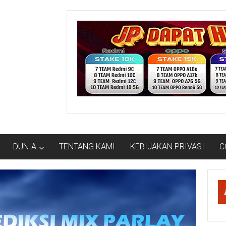
DUNIA
TENTANG KAMI
KEBIJAKAN PRIVASI
C