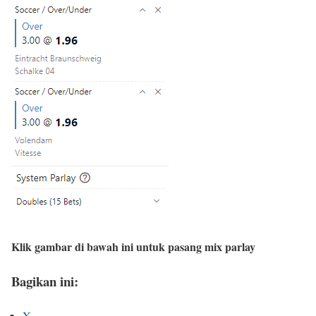
Klik gambar di bawah ini untuk pasang mix parlay
Bagikan ini:
X