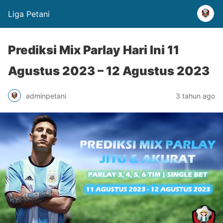
Liga Petani
Prediksi Mix Parlay Hari Ini 11
Agustus 2023 – 12 Agustus 2023
adminpetani
3 tahun ago