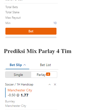
Prediksi Mix Parlay 4 Tim