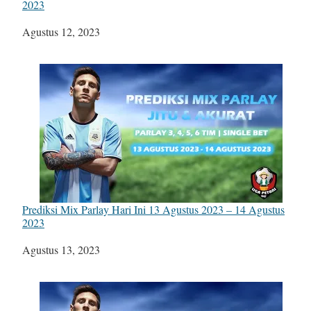
2023
Tanggal
Agustus 12, 2023
Prediksi Mix Parlay Hari Ini 13 Agustus 2023 – 14 Agustus
2023
Tanggal
Agustus 13, 2023