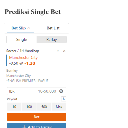
Prediksi Single Bet