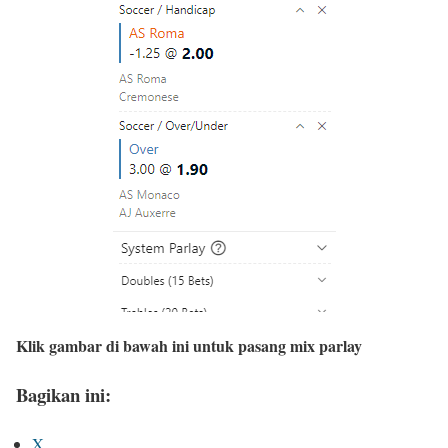
Klik gambar di bawah ini untuk pasang mix parlay
Bagikan ini:
X