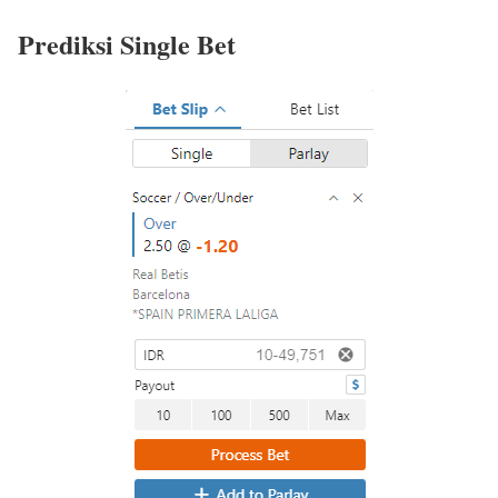
Prediksi Single Bet