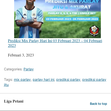
Prediksi Mix Parlay Hari Ini 03 Februari 2023 – 04 Februari
2023
Tanggal
Februari 3, 2023
Categories:
Parlay
Tags:
mix parlay
,
parlay hari ini
,
prediksi parlay
,
prediksi parlay
jitu
Liga Petani
Back to top