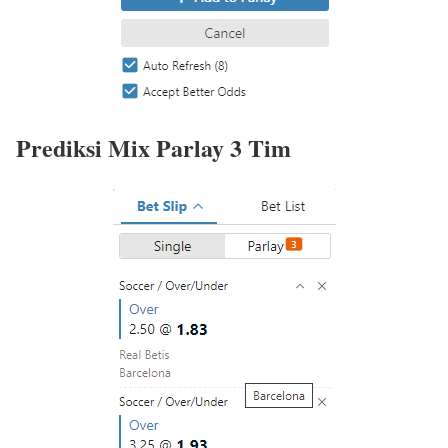
Prediksi Mix Parlay 3 Tim