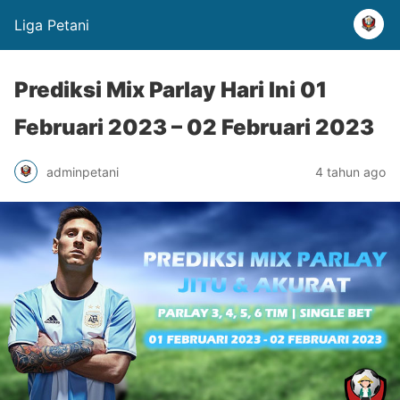
Liga Petani
Prediksi Mix Parlay Hari Ini 01
Februari 2023 – 02 Februari 2023
adminpetani
4 tahun ago