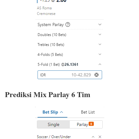
Prediksi Mix Parlay 6 Tim