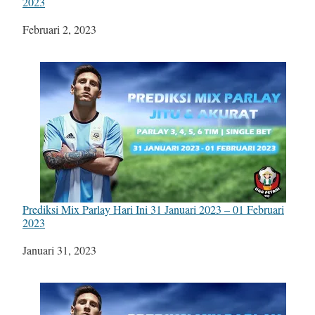
2023
Tanggal
Februari 2, 2023
Prediksi Mix Parlay Hari Ini 31 Januari 2023 – 01 Februari
2023
Tanggal
Januari 31, 2023