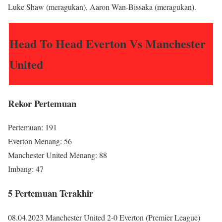
Luke Shaw (meragukan), Aaron Wan-Bissaka (meragukan).
Head To Head Everton Vs Manchester
United
Rekor Pertemuan
Pertemuan: 191
Everton Menang: 56
Manchester United Menang: 88
Imbang: 47
5 Pertemuan Terakhir
08.04.2023 Manchester United 2-0 Everton (Premier League)