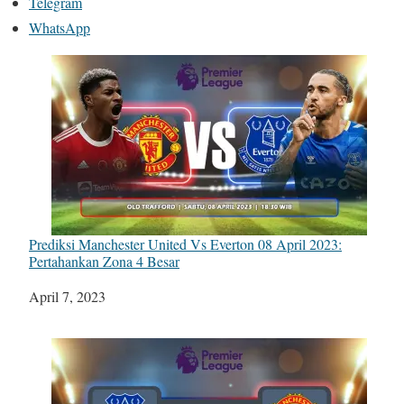
Telegram
WhatsApp
Prediksi Manchester United Vs Everton 08 April 2023:
Pertahankan Zona 4 Besar
Tanggal
April 7, 2023