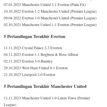
07.01.2023 Manchester United 3-1 Everton (Piala FA)
10.10.2022 Everton 1-2 Manchester United (Premier League)
09.04.2022 Everton 1-0 Manchester United (Premier League)
02.10.2021 Manchester United 1-1 Everton (Premier League)
5 Pertandingan Terakhir Everton
11.11.2023 Crystal Palace 2-3 Everton
04.11.2023 Everton 1-1 Brighton & Hove Albion
02.11.2023 Everton 3-0 Burnley
29.10.2023 West Ham United 0-1 Everton
21.10.2023 Liverpool 2-0 Everton
5 Pertandingan Terakhir Manchester United
11.11.2023 Manchester United 1-0 Luton Town (Premier
League)