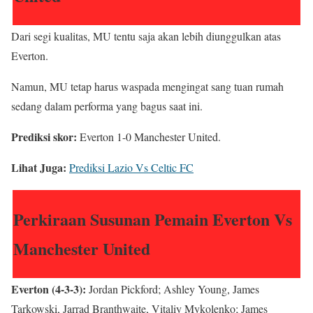
Dari segi kualitas, MU tentu saja akan lebih diunggulkan atas
Everton.
Namun, MU tetap harus waspada mengingat sang tuan rumah
sedang dalam performa yang bagus saat ini.
Prediksi skor:
Everton 1-0 Manchester United.
Lihat Juga:
Prediksi Lazio Vs Celtic FC
Perkiraan Susunan Pemain Everton Vs
Manchester United
Everton (4-3-3):
Jordan Pickford; Ashley Young, James
Tarkowski, Jarrad Branthwaite, Vitaliy Mykolenko; James