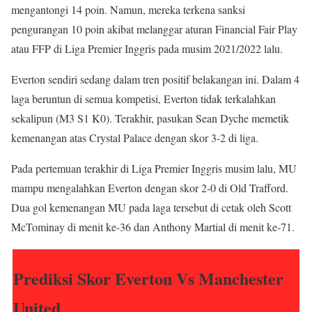
mengantongi 14 poin. Namun, mereka terkena sanksi
pengurangan 10 poin akibat melanggar aturan Financial Fair Play
atau FFP di Liga Premier Inggris pada musim 2021/2022 lalu.
Everton sendiri sedang dalam tren positif belakangan ini. Dalam 4
laga beruntun di semua kompetisi, Everton tidak terkalahkan
sekalipun (M3 S1 K0). Terakhir, pasukan Sean Dyche memetik
kemenangan atas Crystal Palace dengan skor 3-2 di liga.
Pada pertemuan terakhir di Liga Premier Inggris musim lalu, MU
mampu mengalahkan Everton dengan skor 2-0 di Old Trafford.
Dua gol kemenangan MU pada laga tersebut di cetak oleh Scott
McTominay di menit ke-36 dan Anthony Martial di menit ke-71.
Prediksi Skor Everton Vs Manchester
United