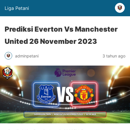
Liga Petani
Prediksi Everton Vs Manchester
United 26 November 2023
adminpetani
3 tahun ago