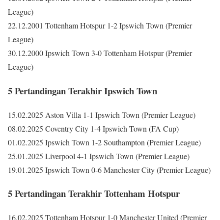
League)
22.12.2001 Tottenham Hotspur 1-2 Ipswich Town (Premier
League)
30.12.2000 Ipswich Town 3-0 Tottenham Hotspur (Premier
League)
5 Pertandingan Terakhir Ipswich Town
15.02.2025 Aston Villa 1-1 Ipswich Town (Premier League)
08.02.2025 Coventry City 1-4 Ipswich Town (FA Cup)
01.02.2025 Ipswich Town 1-2 Southampton (Premier League)
25.01.2025 Liverpool 4-1 Ipswich Town (Premier League)
19.01.2025 Ipswich Town 0-6 Manchester City (Premier League)
5 Pertandingan Terakhir Tottenham Hotspur
16.02.2025 Tottenham Hotspur 1-0 Manchester United (Premier