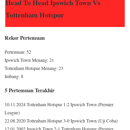
Head To Head Ipswich Town Vs
Tottenham Hotspur
Rekor Pertemuan
Pertemuan: 52
Ipswich Town Menang: 21
Tottenham Hotspur Menang: 23
Imbang: 8
5 Pertemuan Terakhir
10.11.2024 Tottenham Hotspur 1-2 Ipswich Town (Premier
League)
22.08.2020 Tottenham Hotspur 3-0 Ipswich Town (Uji Coba)
12.01.2002 Ipswich Town 2-1 Tottenham Hotspur (Premier