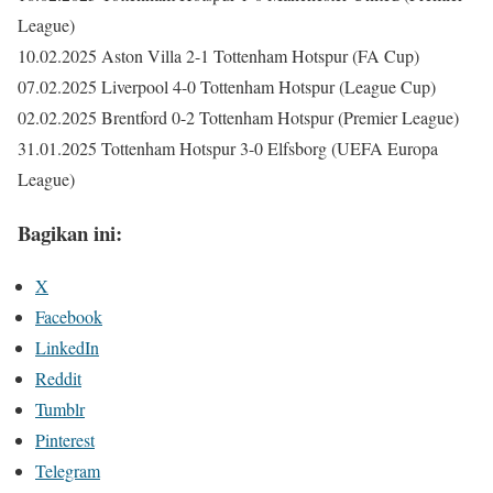
League)
10.02.2025 Aston Villa 2-1 Tottenham Hotspur (FA Cup)
07.02.2025 Liverpool 4-0 Tottenham Hotspur (League Cup)
02.02.2025 Brentford 0-2 Tottenham Hotspur (Premier League)
31.01.2025 Tottenham Hotspur 3-0 Elfsborg (UEFA Europa
League)
Bagikan ini:
X
Facebook
LinkedIn
Reddit
Tumblr
Pinterest
Telegram