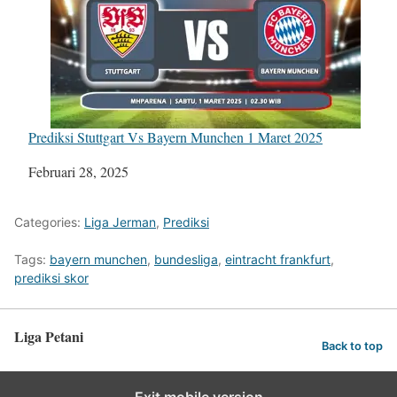
Prediksi Stuttgart Vs Bayern Munchen 1 Maret 2025
Tanggal
Februari 28, 2025
Categories:
Liga Jerman
,
Prediksi
Tags:
bayern munchen
,
bundesliga
,
eintracht frankfurt
,
prediksi skor
Liga Petani
Back to top