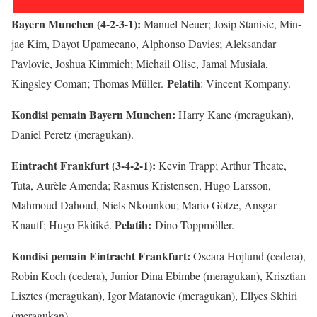
Bayern Munchen (4-2-3-1):
Manuel Neuer; Josip Stanisic, Min-
jae Kim, Dayot Upamecano, Alphonso Davies; Aleksandar
Pavlovic, Joshua Kimmich; Michail Olise, Jamal Musiala,
Pelatih
Kingsley Coman; Thomas Müller.
: Vincent Kompany.
Kondisi pemain Bayern Munchen:
Harry Kane (meragukan),
Daniel Peretz (meragukan).
Eintracht Frankfurt (3-4-2-1):
Kevin Trapp; Arthur Theate,
Tuta, Aurèle Amenda; Rasmus Kristensen, Hugo Larsson,
Mahmoud Dahoud, Niels Nkounkou; Mario Götze, Ansgar
Pelatih:
Knauff; Hugo Ekitiké.
Dino Toppmöller.
Kondisi pemain Eintracht Frankfurt:
Oscara Hojlund (cedera),
Robin Koch (cedera), Junior Dina Ebimbe (meragukan), Krisztian
Lisztes (meragukan), Igor Matanovic (meragukan), Ellyes Skhiri
(meragukan).