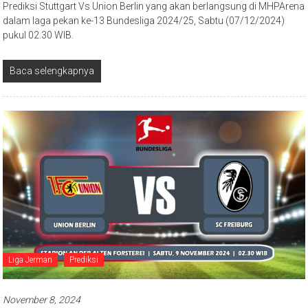
Prediksi Stuttgart Vs Union Berlin yang akan berlangsung di MHPArena
dalam laga pekan ke-13 Bundesliga 2024/25, Sabtu (07/12/2024)
pukul 02.30 WIB.
Baca selengkapnya
Liga Jerman
Prediksi
November 8, 2024