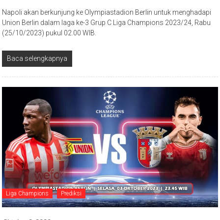
Napoli akan berkunjung ke Olympiastadion Berlin untuk menghadapi
Union Berlin dalam laga ke-3 Grup C Liga Champions 2023/24, Rabu
(25/10/2023) pukul 02.00 WIB.
Baca selengkapnya
Liga Champions
Prediksi