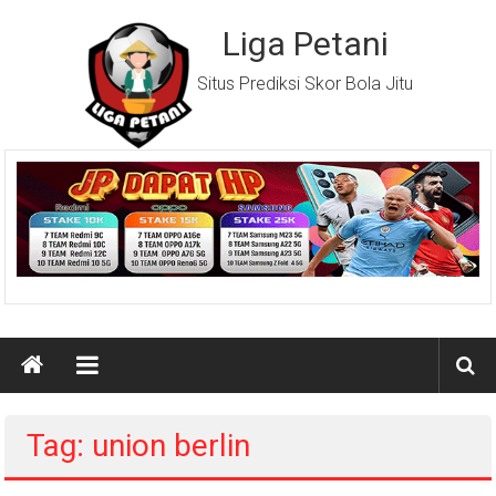
Lompat
ke
Liga Petani
konten
Situs Prediksi Skor Bola Jitu
Tag: union berlin