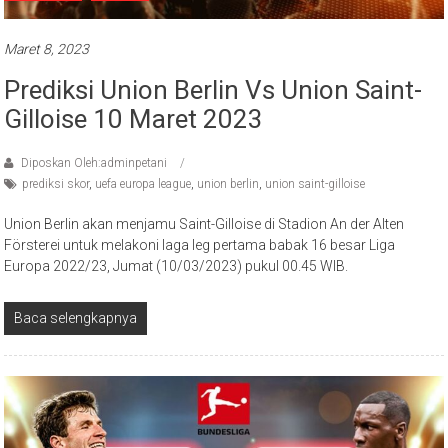
Maret 8, 2023
Prediksi Union Berlin Vs Union Saint-
Gilloise 10 Maret 2023
Diposkan Oleh:adminpetani
prediksi skor
,
uefa europa league
,
union berlin
,
union saint-gilloise
Union Berlin akan menjamu Saint-Gilloise di Stadion An der Alten
Försterei untuk melakoni laga leg pertama babak 16 besar Liga
Europa 2022/23, Jumat (10/03/2023) pukul 00.45 WIB.
Baca selengkapnya