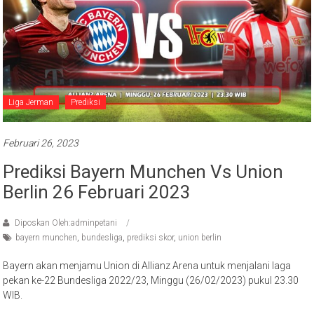
Liga Jerman
Prediksi
Februari 26, 2023
Prediksi Bayern Munchen Vs Union
Berlin 26 Februari 2023
Diposkan Oleh:adminpetani
bayern munchen
,
bundesliga
,
prediksi skor
,
union berlin
Bayern akan menjamu Union di Allianz Arena untuk menjalani laga
pekan ke-22 Bundesliga 2022/23, Minggu (26/02/2023) pukul 23.30
WIB.