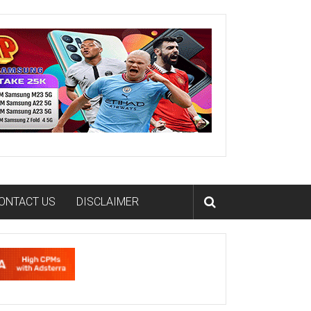
ONTACT US
DISCLAIMER