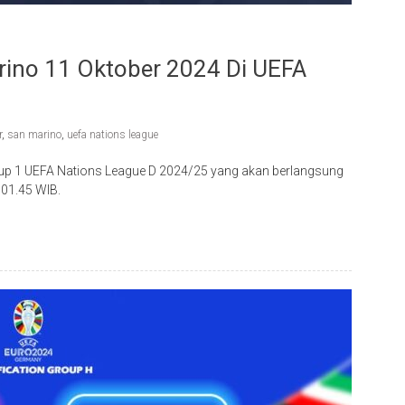
arino 11 Oktober 2024 Di UEFA
r
,
san marino
,
uefa nations league
Grup 1 UEFA Nations League D 2024/25 yang akan berlangsung
 01.45 WIB.