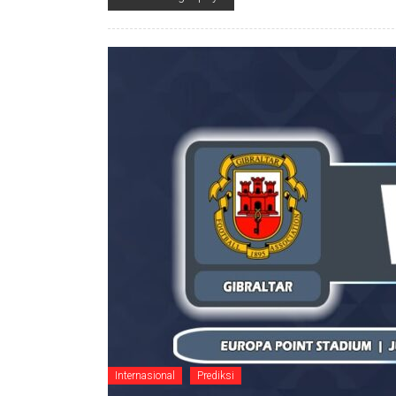
Internasional
Prediksi