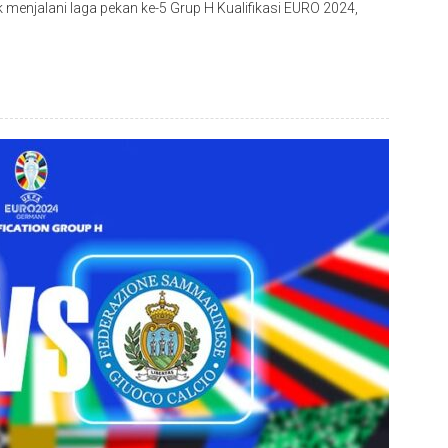
enjalani laga pekan ke-5 Grup H Kualifikasi EURO 2024,