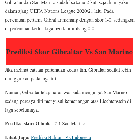
Gibraltar dan San Marino sudah bertemu 2 kali sejauh ini yakni
dalam ajang UEFA Nations League 2020/21 lalu. Pada
pertemuan pertama Gibraltar menang dengan skor 1-0, sedangkan
di pertemuan kedua laga berakhir imbang 0-0.
Prediksi Skor Gibraltar Vs San Marino
Jika melihat catatan pertemuan kedua tim, Gibraltar sedikit lebih
diunggulkan pada laga ini.
Namun, Gibraltar tetap harus waspada mengingat San Marino
sedang percaya diri menyusul kemenangan atas Liechtenstein di
laga sebelumnya.
Prediksi skor:
Gibraltar 2-1 San Marino.
Lihat Juga:
Prediksi Bahrain Vs Indonesia