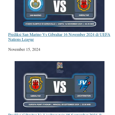
Prediksi San Marino Vs Gibraltar 16 November 2024 di UEFA
Nations League
Tanggal
November 15, 2024
Prediksi Gibraltar Vs Liechtenstein 08 September 2024 di