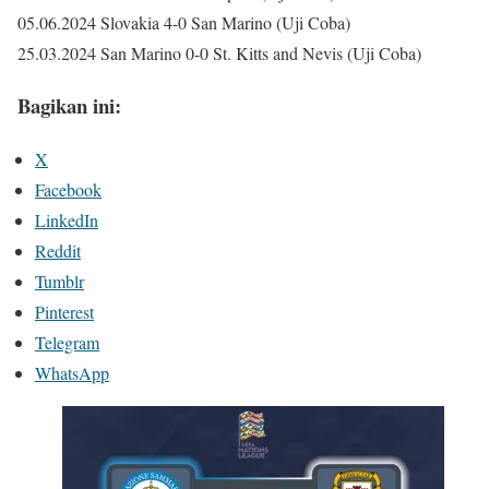
05.06.2024 Slovakia 4-0 San Marino (Uji Coba)
25.03.2024 San Marino 0-0 St. Kitts and Nevis (Uji Coba)
Bagikan ini:
X
Facebook
LinkedIn
Reddit
Tumblr
Pinterest
Telegram
WhatsApp