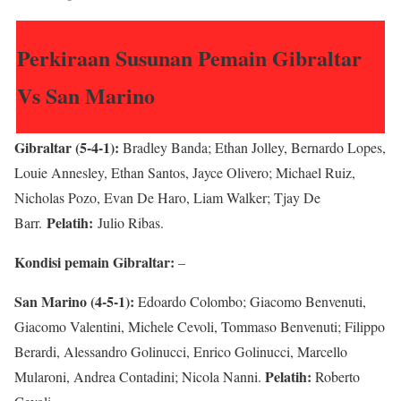
Perkiraan Susunan Pemain Gibraltar
Vs San Marino
Gibraltar (5-4-1):
Bradley Banda; Ethan Jolley, Bernardo Lopes,
Louie Annesley, Ethan Santos, Jayce Olivero; Michael Ruiz,
Nicholas Pozo, Evan De Haro, Liam Walker; Tjay De
Pelatih:
Barr.
Julio Ribas.
Kondisi pemain Gibraltar:
–
San Marino (4-5-1):
Edoardo Colombo; Giacomo Benvenuti,
Giacomo Valentini, Michele Cevoli, Tommaso Benvenuti; Filippo
Berardi, Alessandro Golinucci, Enrico Golinucci, Marcello
Pelatih:
Mularoni, Andrea Contadini; Nicola Nanni.
Roberto