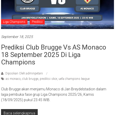
Liga Champions
Prediksi
September 18, 2025
Prediksi Club Brugge Vs AS Monaco
18 September 2025 Di Liga
Champions
Diposkan Oleh:adminpetani
as monaco
,
club brugge
,
prediksi skor
,
uefa champions league
Club Brugge akan menjamu Monaco di Jan Breydelstadion dalam
laga pembuka fase grup Liga Champions 2025/26, Kamis
(18/09/2025) pukul 23.45 WIB.
Baca selengkapnya