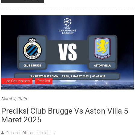
Liga Champions
Prediksi
Maret 4, 2025
Prediksi Club Brugge Vs Aston Villa 5
Maret 2025
Diposkan Oleh:adminpetani