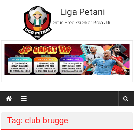
Lompat
ke
Liga Petani
konten
Situs Prediksi Skor Bola Jitu
Tag: club brugge