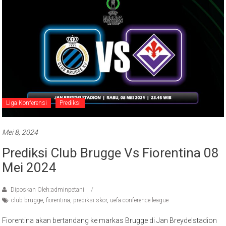
Liga Konferensi
Prediksi
Mei 8, 2024
Prediksi Club Brugge Vs Fiorentina 08
Mei 2024
Diposkan Oleh:adminpetani
club brugge
,
fiorentina
,
prediksi skor
,
uefa conference league
Fiorentina akan bertandang ke markas Brugge di Jan Breydelstadion