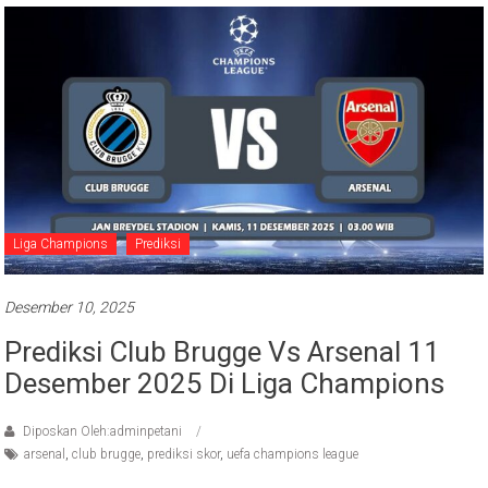
Liga Champions
Prediksi
Desember 10, 2025
Prediksi Club Brugge Vs Arsenal 11
Desember 2025 Di Liga Champions
Diposkan Oleh:adminpetani
arsenal
,
club brugge
,
prediksi skor
,
uefa champions league