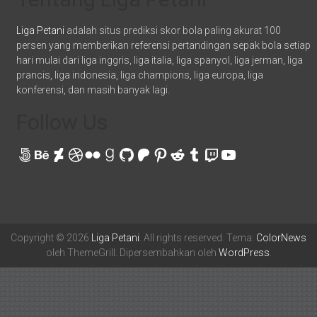
Liga Petani
adalah situs prediksi skor bola paling akurat 100
persen yang memberikan referensi pertandingan sepak bola setiap
hari mulai dari liga inggris, liga italia, liga spanyol, liga jerman, liga
prancis, liga indonesia, liga champions, liga europa, liga
konferensi, dan masih banyak lagi.
Follow Us
500px
Behance
DeviantArt
Dribbble
Flickr
Goodreads
Github
Patreon
Pinterest
Reddit
Tumblr
Twitch
YouTube
Copyright © 2026
Liga Petani
. All rights reserved. Tema:
ColorNews
oleh ThemeGrill. Dipersembahkan oleh
WordPress
.