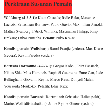
Perkiraan Susunan Pemain
Wolfsburg (4-2-3-1):
Koen Casteels; Ridle Baku, Maxence
Lacroix, Sebastiaan Bornauw, Paulo Otávio; Maximilian Arnold,
Mattias Svanberg; Patrick Wimmer, Maximilian Philipp, Josip
Pelatih
Brekalo; Lukas Nmecha.
: Niko Kovac.
Kondisi pemain Wolfsburg:
Bartol Franjic (cedera), Max Kruse
(cedera), Kevin Paredes (cedera).
Borussia Dortmund (4-2-3-1):
Gregor Kobel; Felix Passlack,
Niklas Süle, Mats Hummels, Raphaël Guerreiro; Emre Can, Jude
Bellingham; Giovanni Reyna, Marco Reus, Donyell Malen;
Pelatih
Youssoufa Moukoko.
: Edin Terzic.
Kondisi pemain Borussia Dortmund:
Sebastien Haller (sakit),
Marius Wolf (diistirahatkan), Jamie Bynoe-Gittens (cedera),