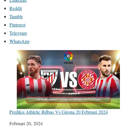
Reddit
Tumblr
Pinterest
Telegram
WhatsApp
Prediksi Athletic Bilbao Vs Girona 20 Februari 2024
Tanggal
Februari 20, 2024