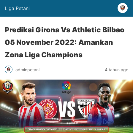
Liga Petani
Prediksi Girona Vs Athletic Bilbao
05 November 2022: Amankan
Zona Liga Champions
adminpetani
4 tahun ago