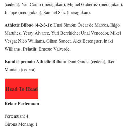
(cedera), Yan Couto (meragukan), Miguel Gutierrez (meragukan),
Juanpe (meragukan), Samuel Saiz (meragukan).
Athletic Bilbao (4-2-3-1):
Unai Simón; Óscar de Marcos, Iñigo
Martínez, Yeray Álvarez, Yuri Berchiche; Unai Vencedor, Mikel
Vesga; Nico Williams, Oihan Sancet, Álex Berenguer; Iñaki
Pelatih
Williams.
: Ernesto Valverde.
Kondisi pemain Athletic Bilbao:
Dani Garcia (cedera), Iker
Muniain (cedera).
Head To Head
Rekor Pertemuan
Pertemuan: 4
Girona Menang: 1