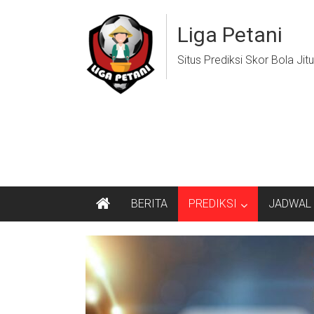
Lompat
ke
Liga Petani
konten
Situs Prediksi Skor Bola Jitu
BERITA
PREDIKSI
JADWAL