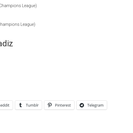
 Champions League)
 Champions League)
adiz
eddit
Tumblr
Pinterest
Telegram