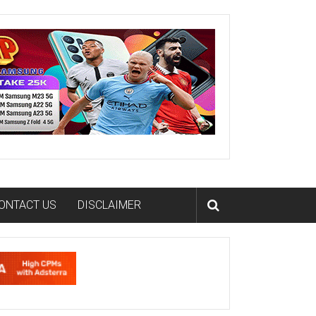
ONTACT US
DISCLAIMER