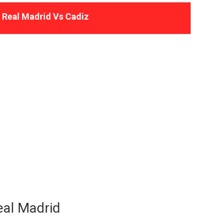
Real Madrid Vs Cadiz
eal Madrid