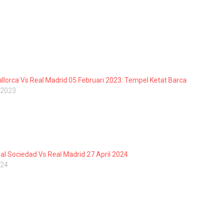
allorca Vs Real Madrid 05 Februari 2023: Tempel Ketat Barca
, 2023
eal Sociedad Vs Real Madrid 27 April 2024
024