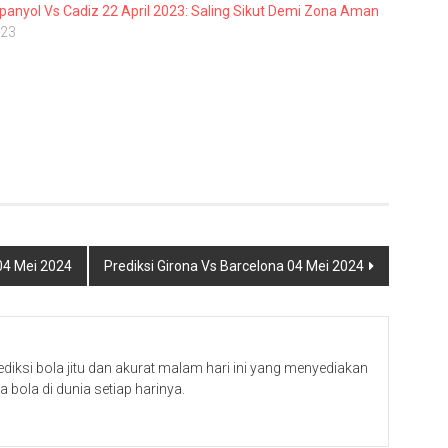
spanyol Vs Cadiz 22 April 2023: Saling Sikut Demi Zona Aman
023
 04 Mei 2024
Prediksi Girona Vs Barcelona 04 Mei 2024
ediksi bola jitu dan akurat malam hari ini yang menyediakan
a bola di dunia setiap harinya.