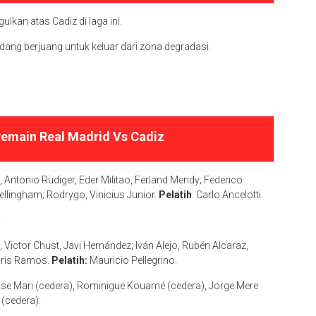
gulkan atas Cadiz di laga ini.
ng berjuang untuk keluar dari zona degradasi.
Pemain Real Madrid Vs Cadiz
l, Antonio Rüdiger, Eder Militao, Ferland Mendy; Federico
ellingham; Rodrygo, Vinicius Junior.
Pelatih
: Carlo Ancelotti.
.
Victor Chust, Javi Hernández; Iván Alejo, Rubén Alcaraz,
hris Ramos.
Pelatih:
Mauricio Pellegrino.
ose Mari (cedera), Rominigue Kouamé (cedera), Jorge Mere
(cedera).