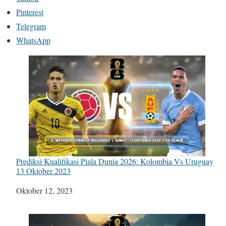
Pinterest
Telegram
WhatsApp
Prediksi Kualifikasi Piala Dunia 2026: Kolombia Vs Uruguay
13 Oktober 2023
Tanggal
Oktober 12, 2023