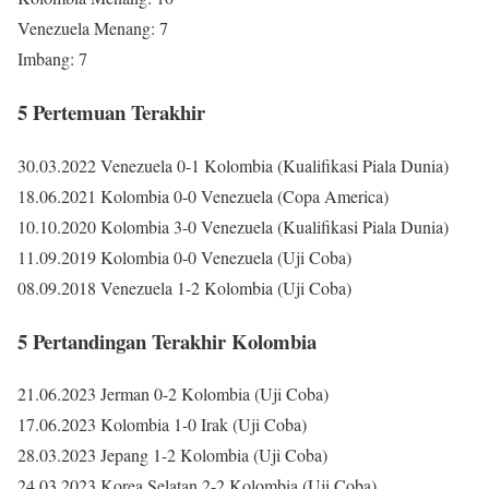
Venezuela Menang: 7
Imbang: 7
5 Pertemuan Terakhir
30.03.2022 Venezuela 0-1 Kolombia (Kualifikasi Piala Dunia)
18.06.2021 Kolombia 0-0 Venezuela (Copa America)
10.10.2020 Kolombia 3-0 Venezuela (Kualifikasi Piala Dunia)
11.09.2019 Kolombia 0-0 Venezuela (Uji Coba)
08.09.2018 Venezuela 1-2 Kolombia (Uji Coba)
5 Pertandingan Terakhir Kolombia
21.06.2023 Jerman 0-2 Kolombia (Uji Coba)
17.06.2023 Kolombia 1-0 Irak (Uji Coba)
28.03.2023 Jepang 1-2 Kolombia (Uji Coba)
24.03.2023 Korea Selatan 2-2 Kolombia (Uji Coba)