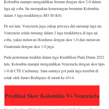
Kolombia mampu mengalahkan Jerman dengan skor 2-0 dalam
laga uji coba. Itu merupakan kemenangan beruntun Kolombia
dalam 3 laga terakhirnya (M3 S0 K0).
Di sisi lain, Venezuela juga cukup percaya diri menatap laga ini.
Venezuela selalu menang dalam 2 laga terakhirnya di laga uji
coba, yakni melawan Honduras dengan skor 1-0 dan melawan
Guatemala dengan skor 1-0 juga.
Pada pertemuan terakhir dalam laga Kualifikasi Piala Dunia 2022
lalu, Kolombia mampu mengalahkan Venezuela dengan skor tipis
1-0 di CTE Cachamay. Satu-satunya gol pada laga tersebut di
cetak oleh James Rodriguez di menit ke-45+4.
Prediksi Skor Kolombia Vs Venezuela