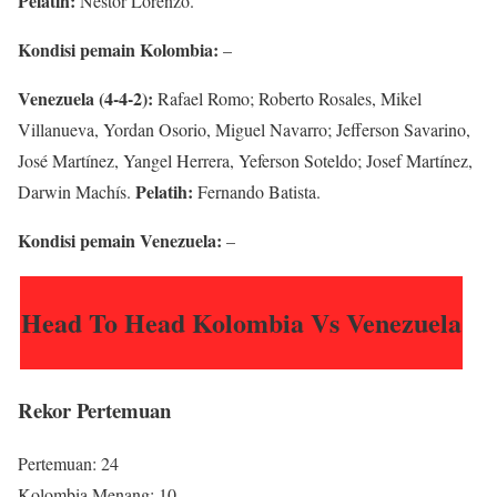
Pelatih:
Néstor Lorenzo.
Kondisi pemain Kolombia:
–
Venezuela (4-4-2):
Rafael Romo; Roberto Rosales, Mikel
Villanueva, Yordan Osorio, Miguel Navarro; Jefferson Savarino,
José Martínez, Yangel Herrera, Yeferson Soteldo; Josef Martínez,
Pelatih:
Darwin Machís.
Fernando Batista.
Kondisi pemain Venezuela:
–
Head To Head Kolombia Vs Venezuela
Rekor Pertemuan
Pertemuan: 24
Kolombia Menang: 10