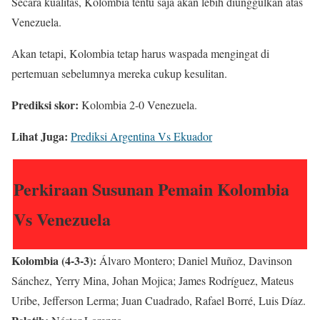
Secara kualitas, Kolombia tentu saja akan lebih diunggulkan atas
Venezuela.
Akan tetapi, Kolombia tetap harus waspada mengingat di
pertemuan sebelumnya mereka cukup kesulitan.
Prediksi skor:
Kolombia 2-0 Venezuela.
Lihat Juga:
Prediksi Argentina Vs Ekuador
Perkiraan Susunan Pemain Kolombia
Vs Venezuela
Kolombia (4-3-3):
Álvaro Montero; Daniel Muñoz, Davinson
Sánchez, Yerry Mina, Johan Mojica; James Rodríguez, Mateus
Uribe, Jefferson Lerma; Juan Cuadrado, Rafael Borré, Luis Díaz.