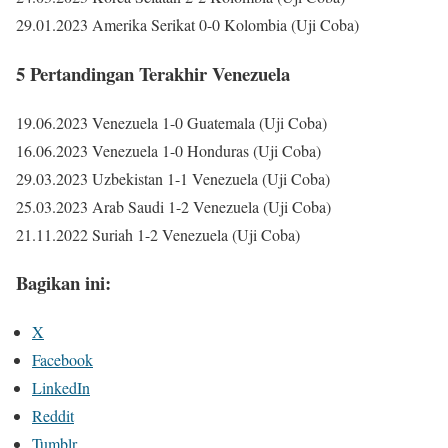
29.01.2023 Amerika Serikat 0-0 Kolombia (Uji Coba)
5 Pertandingan Terakhir Venezuela
19.06.2023 Venezuela 1-0 Guatemala (Uji Coba)
16.06.2023 Venezuela 1-0 Honduras (Uji Coba)
29.03.2023 Uzbekistan 1-1 Venezuela (Uji Coba)
25.03.2023 Arab Saudi 1-2 Venezuela (Uji Coba)
21.11.2022 Suriah 1-2 Venezuela (Uji Coba)
Bagikan ini:
X
Facebook
LinkedIn
Reddit
Tumblr