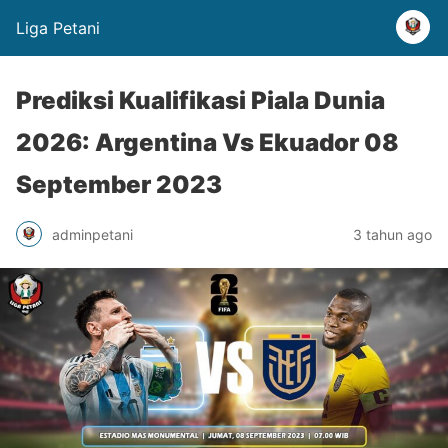
Liga Petani
Prediksi Kualifikasi Piala Dunia
2026: Argentina Vs Ekuador 08
September 2023
adminpetani
3 tahun ago