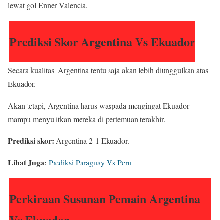
lewat gol Enner Valencia.
Prediksi Skor Argentina Vs Ekuador
Secara kualitas, Argentina tentu saja akan lebih diunggulkan atas
Ekuador.
Akan tetapi, Argentina harus waspada mengingat Ekuador
mampu menyulitkan mereka di pertemuan terakhir.
Prediksi skor:
Argentina 2-1 Ekuador.
Lihat Juga:
Prediksi Paraguay Vs Peru
Perkiraan Susunan Pemain Argentina
Vs Ekuador