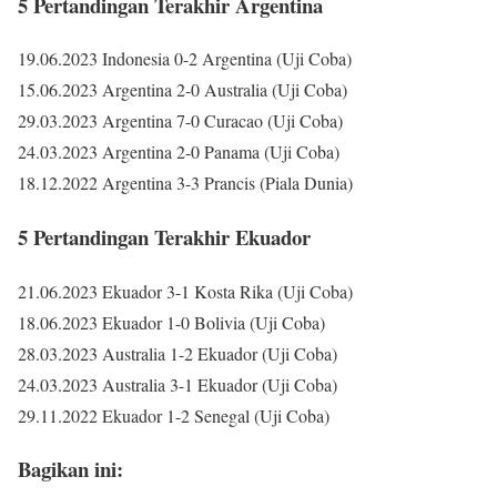
5 Pertandingan Terakhir Argentina
19.06.2023 Indonesia 0-2 Argentina (Uji Coba)
15.06.2023 Argentina 2-0 Australia (Uji Coba)
29.03.2023 Argentina 7-0 Curacao (Uji Coba)
24.03.2023 Argentina 2-0 Panama (Uji Coba)
18.12.2022 Argentina 3-3 Prancis (Piala Dunia)
5 Pertandingan Terakhir Ekuador
21.06.2023 Ekuador 3-1 Kosta Rika (Uji Coba)
18.06.2023 Ekuador 1-0 Bolivia (Uji Coba)
28.03.2023 Australia 1-2 Ekuador (Uji Coba)
24.03.2023 Australia 3-1 Ekuador (Uji Coba)
29.11.2022 Ekuador 1-2 Senegal (Uji Coba)
Bagikan ini: