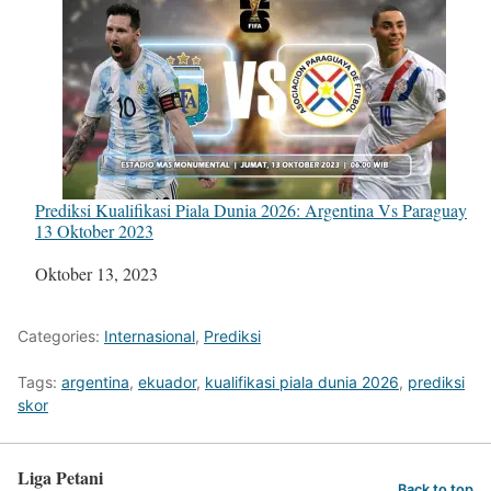
Prediksi Kualifikasi Piala Dunia 2026: Argentina Vs Paraguay
13 Oktober 2023
Tanggal
Oktober 13, 2023
Categories:
Internasional
,
Prediksi
Tags:
argentina
,
ekuador
,
kualifikasi piala dunia 2026
,
prediksi
skor
Liga Petani
Back to top