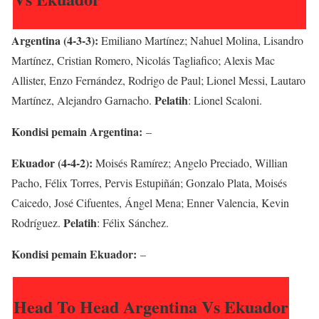
Argentina (4-3-3):
Emiliano Martínez; Nahuel Molina, Lisandro
Martínez, Cristian Romero, Nicolás Tagliafico; Alexis Mac
Allister, Enzo Fernández, Rodrigo de Paul; Lionel Messi, Lautaro
Pelatih
Martínez, Alejandro Garnacho.
: Lionel Scaloni.
Kondisi pemain Argentina:
–
Ekuador (4-4-2):
Moisés Ramírez; Angelo Preciado, Willian
Pacho, Félix Torres, Pervis Estupiñán; Gonzalo Plata, Moisés
Caicedo, José Cifuentes, Ángel Mena; Enner Valencia, Kevin
Pelatih
Rodríguez.
: Félix Sánchez.
Kondisi pemain Ekuador:
–
Head To Head Argentina Vs Ekuador