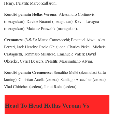
Pelatih
Henry.
: Marco Zaffaroni.
Kondisi pemain Hellas Verona:
Alessandro Cortinovis
(meragukan), Davide Faraoni (meragukan), Kevin Lasagna
(meragukan), Mateusz Praszelik (meragukan).
Cremonese (3-5-2):
Marco Carnesecchi; Emanuel Aiwu, Alex
Ferrari, Jack Hendry; Paolo Ghiglione, Charles Pickel, Michele
Castagnetti, Tommaso Milanese, Emanuele Valeri; David
Pelatih
Okereke, Cyriel Dessers.
: Massimiliano Alvini.
Kondisi pemain Cremonese:
Soualiho Meïté (akumulasi kartu
kuning), Christian Acella (cedera), Santiago Ascacíbar (cedera),
Vlad Chiriches (cedera), Ionut Radu (cedera).
Head To Head Hellas Verona Vs