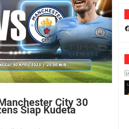
F
Manchester City 30
izens Siap Kudeta