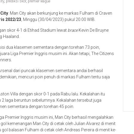
ity
,
prediksi skor
,
premier league
City
. Man City akan berkunjung ke markas Fulham di Craven
ris 2022/23
, Minggu (30/04/2023) pukul 20.00 WIB.
gan skor 4-1 di Etihad Stadium lewat
brace
Kevin De Bruyne
ng Haaland.
sisi dua klasemen sementara dengan torehan 73 poin,
juara Liga Premier Inggris musim ini. Akan tetapi, The Citizens
unners.
Arsenal dari puncak klasemen sementara andai berhasil
 demikian, mencuri poin penuh di markas Fulham tentu saja
ston Villa dengan skor 0-1 pada Rabu lalu. Kekalahan itu
2 laga beruntun sebelumnya. Kekalahan tersebut juga
emen sementara dengan torehan 45 poin.
a Premier Inggris musim ini, Man City berhasil mengalahkan
 gol kemenangan Man City di cetak oleh Julian Alvarez di menit
gol balasan Fulham di cetak oleh Andreas Pereira di menit ke-