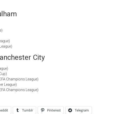
Fulham
e)
eague)
League)
anchester City
ague)
 Cup)
UEFA Champions League)
ier League)
UEFA Champions League)
eddit
Tumblr
Pinterest
Telegram