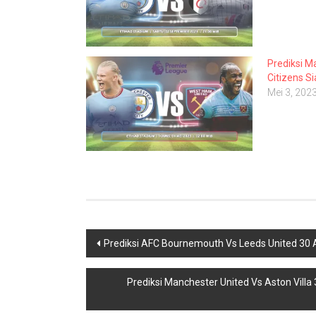
Prediksi M
Citizens S
Mei 3, 202
Navigasi
Prediksi AFC Bournemouth Vs Leeds United 30 A
pos
Prediksi Manchester United Vs Aston Vill