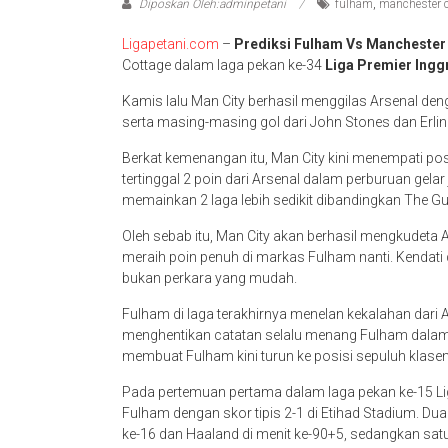
Diposkan Oleh:adminpetani
fulham
,
manchester c
Ligapetani.com
–
Prediksi Fulham Vs Manchester 
Cottage dalam laga pekan ke-34
Liga Premier Ingg
Kamis lalu Man City berhasil menggilas Arsenal den
serta masing-masing gol dari John Stones dan Erli
Berkat kemenangan itu, Man City kini menempati po
tertinggal 2 poin dari Arsenal dalam perburuan gelar 
memainkan 2 laga lebih sedikit dibandingkan The G
Oleh sebab itu, Man City akan berhasil mengkudeta 
meraih poin penuh di markas Fulham nanti. Kendati
bukan perkara yang mudah.
Fulham di laga terakhirnya menelan kekalahan dari A
menghentikan catatan selalu menang Fulham dalam 
membuat Fulham kini turun ke posisi sepuluh klas
Pada pertemuan pertama dalam laga pekan ke-15 Lig
Fulham dengan skor tipis 2-1 di Etihad Stadium. Dua
ke-16 dan Haaland di menit ke-90+5, sedangkan satu 