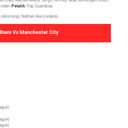
en Dias, Manuel Akanji, Sergio Gómez; Ilkay Gündogan, Rodri,
 Foden.
Pelatih:
Pep Guardiola.
skorsing), Nathan Aké (cedera).
lham Vs Manchester City
ague)
ague)
ague)