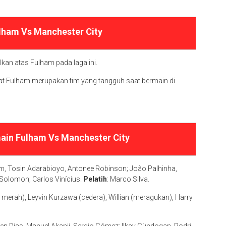
ulham Vs Manchester City
ulkan atas Fulham pada laga ini.
gat Fulham merupakan tim yang tangguh saat bermain di
ain Fulham Vs Manchester City
m, Tosin Adarabioyo, Antonee Robinson; João Palhinha,
 Solomon; Carlos Vinícius.
Pelatih
: Marco Silva.
 merah), Leyvin Kurzawa (cedera), Willian (meragukan), Harry