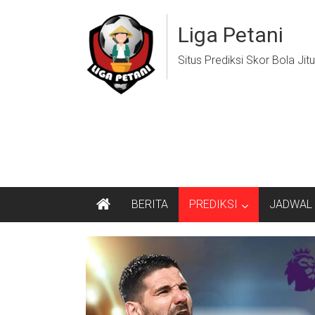
Lompat
ke
Liga Petani
konten
Situs Prediksi Skor Bola Jitu
BERITA
PREDIKSI
JADWAL