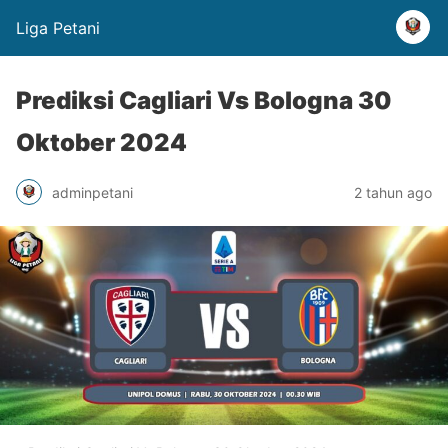
Liga Petani
Prediksi Cagliari Vs Bologna 30
Oktober 2024
adminpetani
2 tahun ago