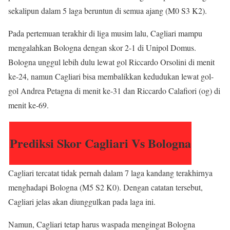
sekalipun dalam 5 laga beruntun di semua ajang (M0 S3 K2).
Pada pertemuan terakhir di liga musim lalu, Cagliari mampu
mengalahkan Bologna dengan skor 2-1 di Unipol Domus.
Bologna unggul lebih dulu lewat gol Riccardo Orsolini di menit
ke-24, namun Cagliari bisa membalikkan kedudukan lewat gol-
gol Andrea Petagna di menit ke-31 dan Riccardo Calafiori (og) di
menit ke-69.
Prediksi Skor Cagliari Vs Bologna
Cagliari tercatat tidak pernah dalam 7 laga kandang terakhirnya
menghadapi Bologna (M5 S2 K0). Dengan catatan tersebut,
Cagliari jelas akan diunggulkan pada laga ini.
Namun, Cagliari tetap harus waspada mengingat Bologna