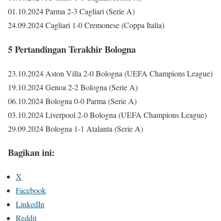
01.10.2024 Parma 2-3 Cagliari (Serie A)
24.09.2024 Cagliari 1-0 Cremonese (Coppa Italia)
5 Pertandingan Terakhir Bologna
23.10.2024 Aston Villa 2-0 Bologna (UEFA Champions League)
19.10.2024 Genoa 2-2 Bologna (Serie A)
06.10.2024 Bologna 0-0 Parma (Serie A)
03.10.2024 Liverpool 2-0 Bologna (UEFA Champions League)
29.09.2024 Bologna 1-1 Atalanta (Serie A)
Bagikan ini:
X
Facebook
LinkedIn
Reddit