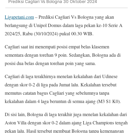
Prediksi Cagliari Vs Bologna 30 Oktober 2024
Ligapetani.com
– Prediksi Cagliari Vs Bologna yang akan
berlangsung di Unipol Domus dalam laga pekan ke-10 Serie A
2024/25, Rabu (30/10/2024) pukul 00.30 WIB.
Cagliari saat ini menempati posisi empat belas klasemen
sementara dengan torehan 9 poin. Sedangkan, Bologna ada di
posisi dua belas dengan torehan poin yang sama.
Cagliari di laga terakhirnya menelan kekalahan dari Udinese
dengan skor 0-2 di liga pada Jumat lalu. Kekalahan tersebut
memutus catatan bagus Cagliari yang sebelumnya tanpa
kekalahan dalam 4 laga beruntun di semua ajang (M3 S1 K0).
Di sisi lain, Bologna di laga terakhir juga menelan kekalahan dari
Aston Villa dengan skor 0-2 dalam ajang Liga Champions tengah
pekan lalu. Hasil tersebut membuat Bologna tanpa kemenangan