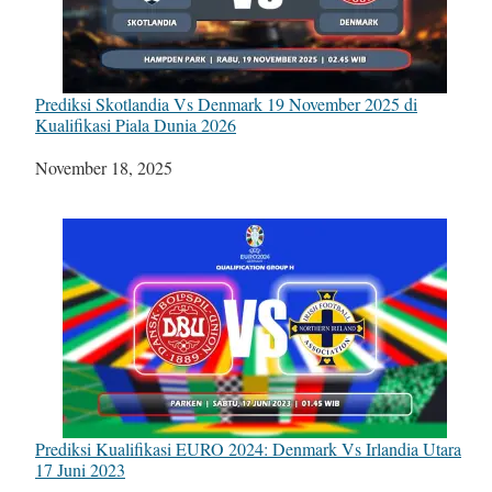
Prediksi Skotlandia Vs Denmark 19 November 2025 di
Kualifikasi Piala Dunia 2026
Tanggal
November 18, 2025
Prediksi Kualifikasi EURO 2024: Denmark Vs Irlandia Utara
17 Juni 2023