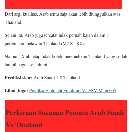
Dari segi kualitas, Arab tentu saja akan lebih diunggulkan atas
Thailand.
Selain itu, Arab juga tercatat tidak pernah kalah dalam 8
pertemuan melawan Thailand (M7 S1 K0).
Namun, Arab tetap tidak boleh meremehkan Thailand yang sudah
tampil bagus sejauh ini.
Prediksi skor:
Arab Saudi 1-0 Thailand.
Lihat Juga:
Prediksi Eintracht Frankfurt Vs FSV Mainz 05
Perkiraan Susunan Pemain Arab Saudi
Vs Thailand