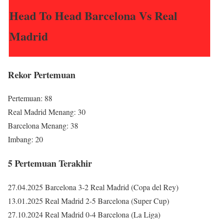
Head To Head Barcelona Vs Real
Madrid
Rekor Pertemuan
Pertemuan: 88
Real Madrid Menang: 30
Barcelona Menang: 38
Imbang: 20
5 Pertemuan Terakhir
27.04.2025 Barcelona 3-2 Real Madrid (Copa del Rey)
13.01.2025 Real Madrid 2-5 Barcelona (Super Cup)
27.10.2024 Real Madrid 0-4 Barcelona (La Liga)