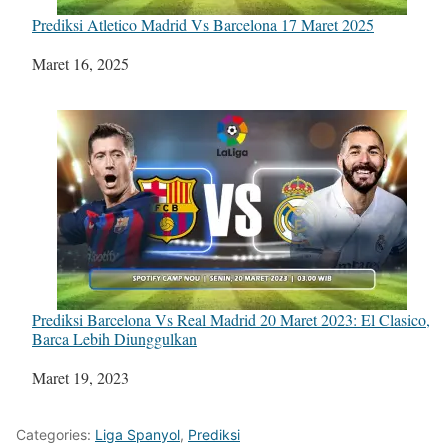
Prediksi Atletico Madrid Vs Barcelona 17 Maret 2025
Tanggal
Maret 16, 2025
Prediksi Barcelona Vs Real Madrid 20 Maret 2023: El Clasico,
Barca Lebih Diunggulkan
Tanggal
Maret 19, 2023
Categories:
Liga Spanyol
,
Prediksi