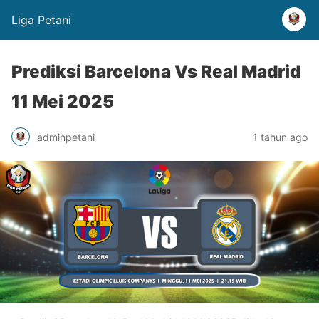
Liga Petani
Prediksi Barcelona Vs Real Madrid
11 Mei 2025
adminpetani
1 tahun ago