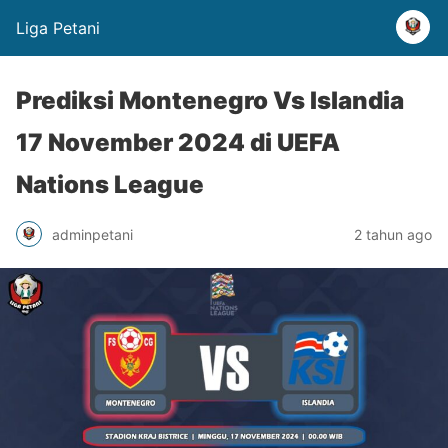
Liga Petani
Prediksi Montenegro Vs Islandia
17 November 2024 di UEFA
Nations League
adminpetani
2 tahun ago