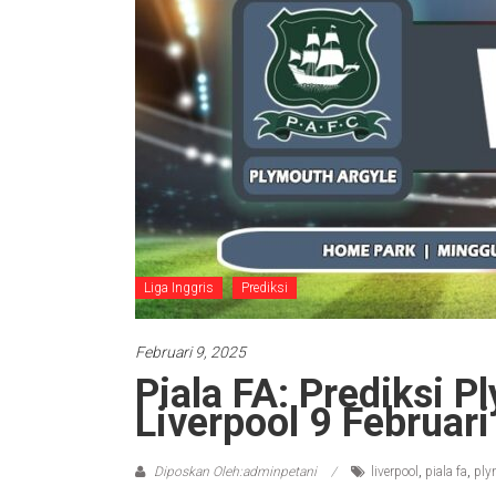
Liga Inggris
Prediksi
Februari 9, 2025
Piala FA: Prediksi 
Liverpool 9 Februar
Diposkan Oleh:adminpetani
liverpool
,
piala fa
,
ply