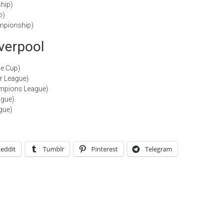
hip)
p)
ampionship)
iverpool
ue Cup)
r League)
ampions League)
ague)
gue)
eddit
Tumblr
Pinterest
Telegram