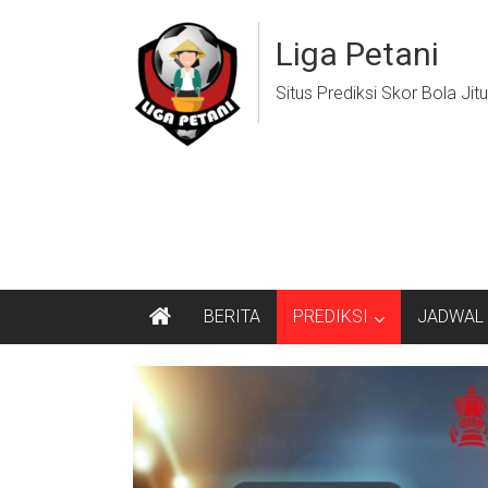
Lompat
ke
Liga Petani
konten
Situs Prediksi Skor Bola Jitu
BERITA
PREDIKSI
JADWAL