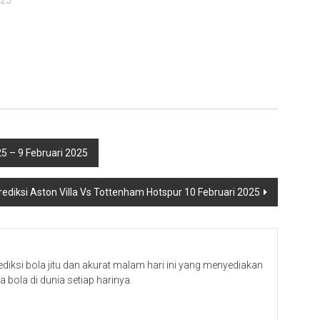
25 – 9 Februari 2025
Prediksi Aston Villa Vs Tottenham Hotspur 10 Februari 2025
ediksi bola jitu dan akurat malam hari ini yang menyediakan
a bola di dunia setiap harinya.