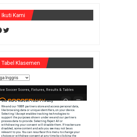
Ikuti Kami
acebook
Twitter
Tabel Klasemen