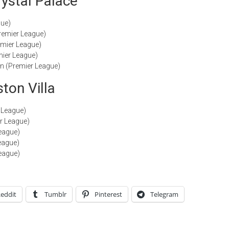
rystal Palace
gue)
remier League)
emier League)
mier League)
on (Premier League)
ton Villa
 League)
er League)
eague)
eague)
eague)
eddit
Tumblr
Pinterest
Telegram