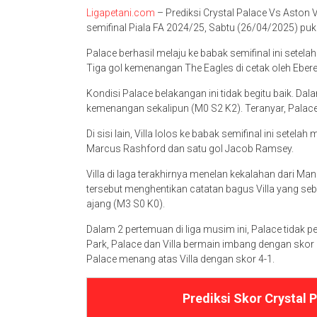
Ligapetani.com
– Prediksi Crystal Palace Vs Aston
semifinal Piala FA 2024/25, Sabtu (26/04/2025) puk
Palace berhasil melaju ke babak semifinal ini sete
Tiga gol kemenangan The Eagles di cetak oleh Eberech
Kondisi Palace belakangan ini tidak begitu baik. Dal
kemenangan sekalipun (M0 S2 K2). Teranyar, Palace
Di sisi lain, Villa lolos ke babak semifinal ini sete
Marcus Rashford dan satu gol Jacob Ramsey.
Villa di laga terakhirnya menelan kekalahan dari Man
tersebut menghentikan catatan bagus Villa yang s
ajang (M3 S0 K0).
Dalam 2 pertemuan di liga musim ini, Palace tidak p
Park, Palace dan Villa bermain imbang dengan skor 
Palace menang atas Villa dengan skor 4-1.
Prediksi Skor Crystal P