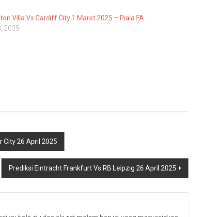
ton Villa Vs Cardiff City 1 Maret 2025 – Piala FA
8, 2025
 City 26 April 2025
Prediksi Eintracht Frankfurt Vs RB Leipzig 26 April 2025