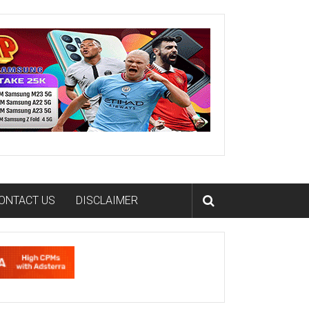
ONTACT US
DISCLAIMER