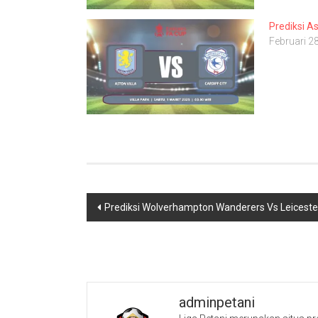
Prediksi As
Februari 2
Navigasi
Prediksi Wolverhampton Wanderers Vs Leicester
pos
adminpetani