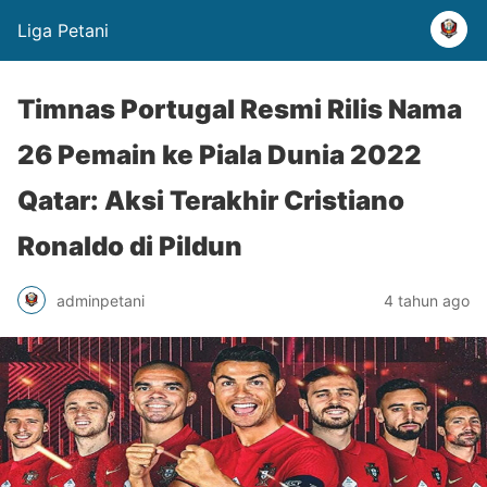
Liga Petani
Timnas Portugal Resmi Rilis Nama
26 Pemain ke Piala Dunia 2022
Qatar: Aksi Terakhir Cristiano
Ronaldo di Pildun
adminpetani
4 tahun ago