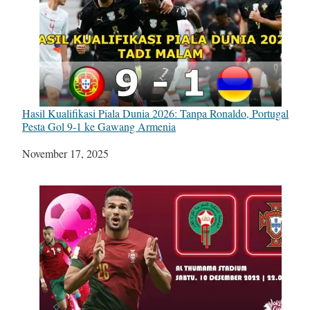
Hasil Kualifikasi Piala Dunia 2026: Tanpa Ronaldo, Portugal
Pesta Gol 9-1 ke Gawang Armenia
Tanggal
November 17, 2025