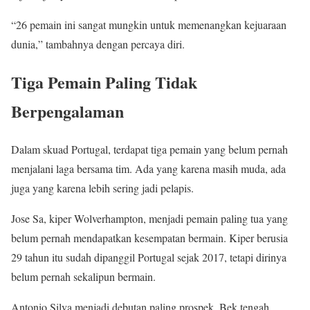
“26 pemain ini sangat mungkin untuk memenangkan kejuaraan
dunia,” tambahnya dengan percaya diri.
Tiga Pemain Paling Tidak
Berpengalaman
Dalam skuad Portugal, terdapat tiga pemain yang belum pernah
menjalani laga bersama tim. Ada yang karena masih muda, ada
juga yang karena lebih sering jadi pelapis.
Jose Sa, kiper Wolverhampton, menjadi pemain paling tua yang
belum pernah mendapatkan kesempatan bermain. Kiper berusia
29 tahun itu sudah dipanggil Portugal sejak 2017, tetapi dirinya
belum pernah sekalipun bermain.
Antonio Silva menjadi debutan paling prospek. Bek tengah