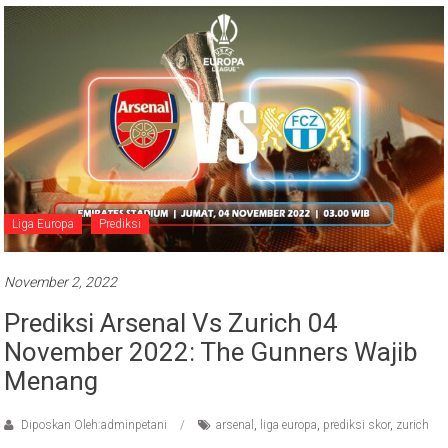
Liga Europa
Prediksi
November 2, 2022
Prediksi Arsenal Vs Zurich 04
November 2022: The Gunners Wajib
Menang
Diposkan Oleh:adminpetani
arsenal
,
liga europa
,
prediksi skor
,
zurich