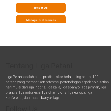
Tentang Liga Petani
Liga Petani
adalah situs prediksi skor bola paling akurat 100
persen yang memberikan referensi pertandingan sepak bola setiap
hari mulai dari liga inggris, liga italia, liga spanyol, liga jerman, liga
prancis, liga indonesia, liga champions, liga europa, liga
konferensi, dan masih banyak lagi.
Follow Us