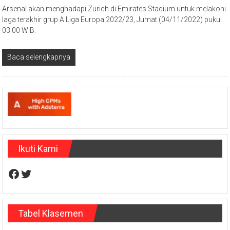
Arsenal akan menghadapi Zurich di Emirates Stadium untuk melakoni
laga terakhir grup A Liga Europa 2022/23, Jumat (04/11/2022) pukul
03.00 WIB.
Baca selengkapnya
Ikuti Kami
Facebook
Twitter
Tabel Klasemen