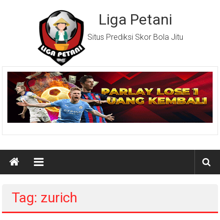
Lompat
ke
Liga Petani
konten
Situs Prediksi Skor Bola Jitu
Tag: zurich