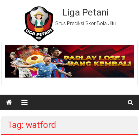
Lompat
ke
Liga Petani
konten
Situs Prediksi Skor Bola Jitu
Tag: watford