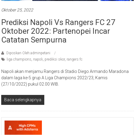
Oktober 25, 2022
Prediksi Napoli Vs Rangers FC 27
Oktober 2022: Partenopei Incar
Catatan Sempurna
Diposkan Oleh:adminpetani
liga champions
,
napoli
,
prediksi skor
,
rangers fc
Napoli akan menjamu Rangers di Stadio Diego Armando Maradona
dalam laga ke-5 grup A Liga Champions 2022/23, Kamis
(27/10/2022) pukul 02.00 WIB.
Baca selengkapnya