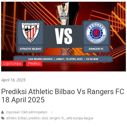
Liga Europa
Prediksi
April 16, 2025
Prediksi Athletic Bilbao Vs Rangers FC
18 April 2025
Diposkan Oleh:adminpetani
athletic bilbao
,
prediksi skor
,
rangers fc
,
uefa europa league