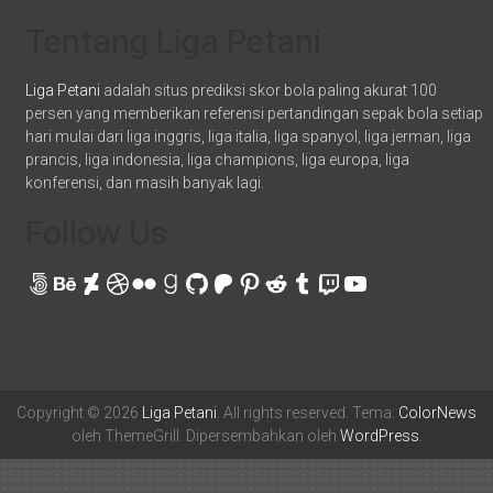
Tentang Liga Petani
Liga Petani
adalah situs prediksi skor bola paling akurat 100
persen yang memberikan referensi pertandingan sepak bola setiap
hari mulai dari liga inggris, liga italia, liga spanyol, liga jerman, liga
prancis, liga indonesia, liga champions, liga europa, liga
konferensi, dan masih banyak lagi.
Follow Us
500px
Behance
DeviantArt
Dribbble
Flickr
Goodreads
Github
Patreon
Pinterest
Reddit
Tumblr
Twitch
YouTube
Copyright © 2026
Liga Petani
. All rights reserved. Tema:
ColorNews
oleh ThemeGrill. Dipersembahkan oleh
WordPress
.