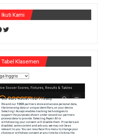
Ikuti Kami
acebook
Twitter
Tabel Klasemen