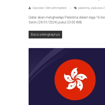
Diposkan Oleh:adminpetani
palestina
,
piala asia 
Qatar akan menghadapi Palestina dalam laga 16 besa
Senin (29/01/2024) pukul 23.00 WIB.
Baca selengkapnya