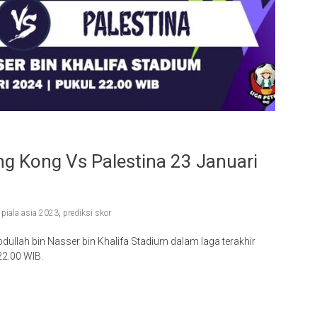
ong Kong Vs Palestina 23 Januari
,
piala asia 2023
,
prediksi skor
ullah bin Nasser bin Khalifa Stadium dalam laga terakhir
22.00 WIB.