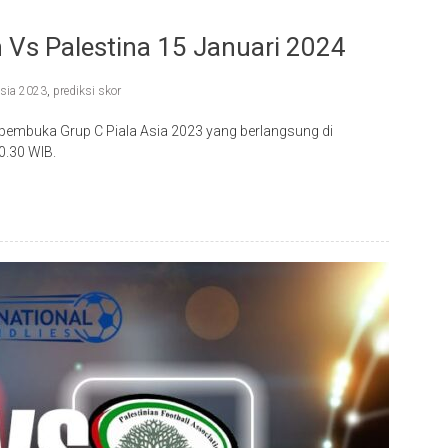
an Vs Palestina 15 Januari 2024
asia 2023
,
prediksi skor
 pembuka Grup C Piala Asia 2023 yang berlangsung di
0.30 WIB.