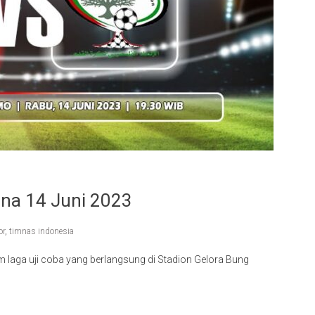
tina 14 Juni 2023
or
,
timnas indonesia
 laga uji coba yang berlangsung di Stadion Gelora Bung