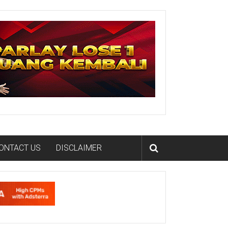
ONTACT US
DISCLAIMER