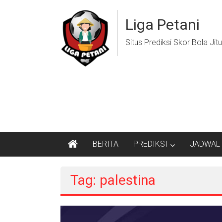
Lompat
ke
Liga Petani
konten
Situs Prediksi Skor Bola Jitu
BERITA
PREDIKSI
JADWAL
Tag: palestina