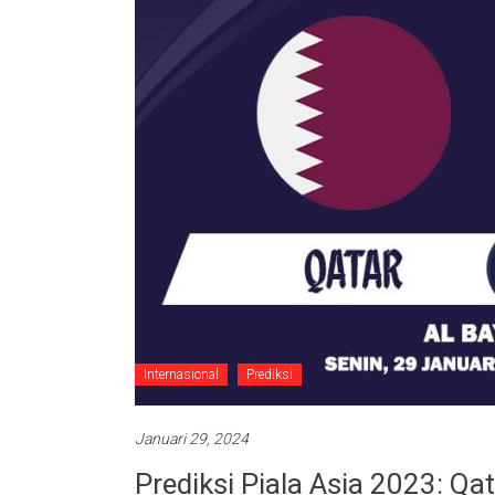
Internasional
Prediksi
Januari 29, 2024
Prediksi Piala Asia 2023: Qa