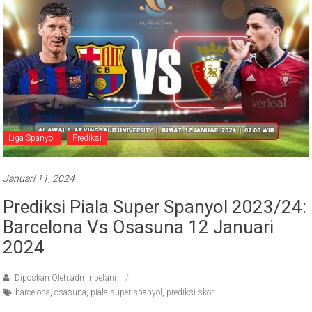
Liga Spanyol
Prediksi
Januari 11, 2024
Prediksi Piala Super Spanyol 2023/24:
Barcelona Vs Osasuna 12 Januari
2024
Diposkan Oleh:adminpetani
barcelona
,
osasuna
,
piala super spanyol
,
prediksi skor