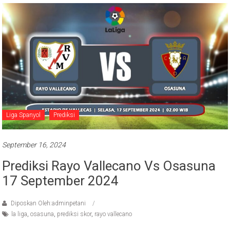
Liga Spanyol
Prediksi
September 16, 2024
Prediksi Rayo Vallecano Vs Osasuna
17 September 2024
Diposkan Oleh:adminpetani
la liga
,
osasuna
,
prediksi skor
,
rayo vallecano