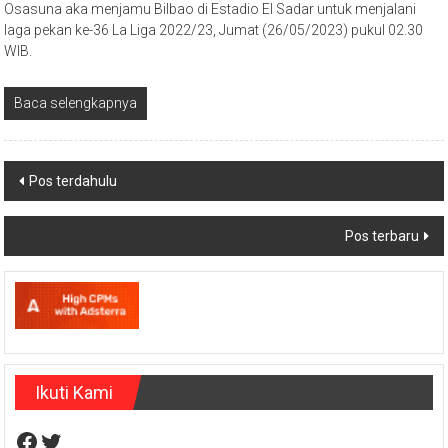
Osasuna aka menjamu Bilbao di Estadio El Sadar untuk menjalani
laga pekan ke-36 La Liga 2022/23, Jumat (26/05/2023) pukul 02.30
WIB.
Baca selengkapnya
Navigasi
Pos terdahulu
pos
Pos terbaru
Ikuti Kami
Facebook
Twitter