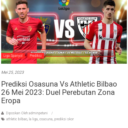
Liga Spanyol
Prediksi
Mei 25, 2023
Prediksi Osasuna Vs Athletic Bilbao
26 Mei 2023: Duel Perebutan Zona
Eropa
Diposkan Oleh:adminpetani
athletic bilbao
,
la liga
,
osasuna
,
prediksi skor