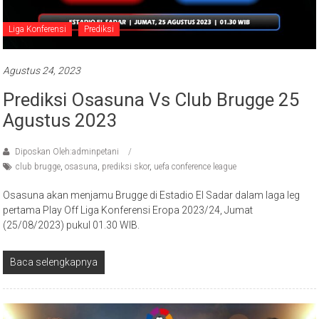
Liga Konferensi
Prediksi
Agustus 24, 2023
Prediksi Osasuna Vs Club Brugge 25
Agustus 2023
Diposkan Oleh:adminpetani
club brugge
,
osasuna
,
prediksi skor
,
uefa conference league
Osasuna akan menjamu Brugge di Estadio El Sadar dalam laga leg
pertama Play Off Liga Konferensi Eropa 2023/24, Jumat
(25/08/2023) pukul 01.30 WIB.
Baca selengkapnya