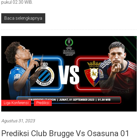
pukul 02.30 WIB.
Baca selengkapnya
Liga Konferensi
Prediksi
Agustus 31, 2023
Prediksi Club Brugge Vs Osasuna 01