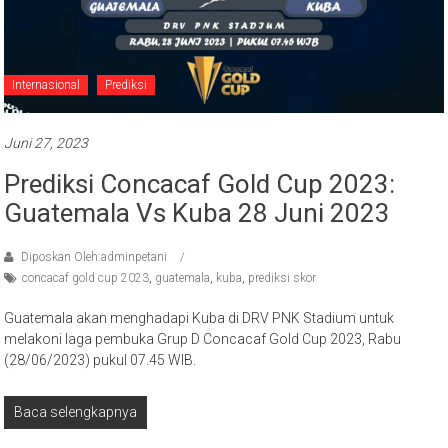
Internasional
Prediksi
Juni 27, 2023
Prediksi Concacaf Gold Cup 2023:
Guatemala Vs Kuba 28 Juni 2023
Diposkan Oleh:adminpetani
concacaf gold cup 2023
,
guatemala
,
kuba
,
prediksi skor
Guatemala akan menghadapi Kuba di DRV PNK Stadium untuk
melakoni laga pembuka Grup D Concacaf Gold Cup 2023, Rabu
(28/06/2023) pukul 07.45 WIB.
Baca selengkapnya