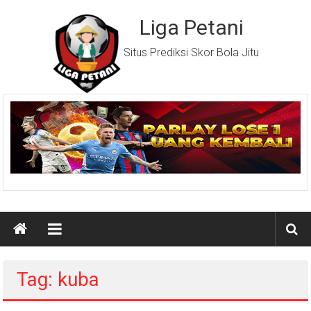
Lompat
ke
Liga Petani
konten
Situs Prediksi Skor Bola Jitu
Tag: kuba