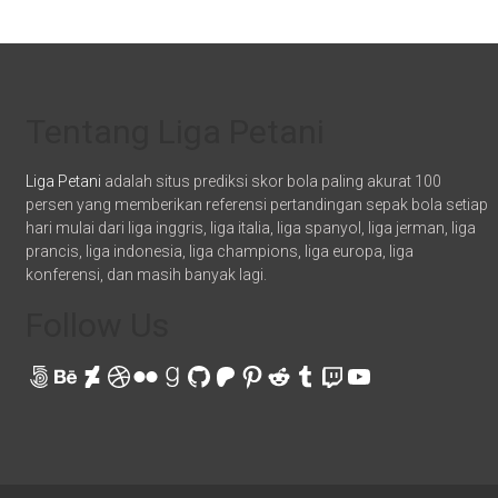
Tentang Liga Petani
Liga Petani
adalah situs prediksi skor bola paling akurat 100
persen yang memberikan referensi pertandingan sepak bola setiap
hari mulai dari liga inggris, liga italia, liga spanyol, liga jerman, liga
prancis, liga indonesia, liga champions, liga europa, liga
konferensi, dan masih banyak lagi.
Follow Us
500px
Behance
DeviantArt
Dribbble
Flickr
Goodreads
Github
Patreon
Pinterest
Reddit
Tumblr
Twitch
YouTube