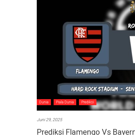
Dunia
Piala Dunia
Prediksi
Juni 29, 2025
Prediksi Flamengo Vs Bayer