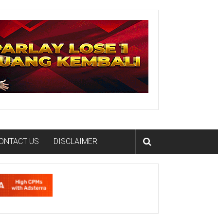
ONTACT US
DISCLAIMER